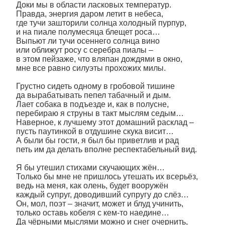
Доки мы в области ласковых температур.
Правда, энергия даром летит в небеса,
где тучи зашторили солнца холодный пурпур,
и на пиале полумесяца блещет роса…
Выпьют ли тучи осеннего солнца вино
или оближут росу с серебра пиалы –
в этом пейзаже, что вляпан дождями в окно,
мне все равно силуэты прохожих милы.
Грустно сидеть одному в гробовой тишине
да вырабатывать пепел табачный и дым.
Лает собака в подъезде и, как в полусне,
перебираю я струны в такт мыслям седым…
Наверное, к лучшему этот домашний расклад –
пусть паутинкой в отдушине скука висит…
А были бы гости, я был бы приветлив и рад
петь им да делать вполне респектабельный вид.
Я бы утешил стихами скучающих жён…
Только бы мне не пришлось утешать их всерьёз,
ведь на меня, как олень, будет вооружён
каждый супруг, доводивший супругу до слёз…
Он, мол, поэт – значит, может и блуд учинить,
только оставь кобеля с кем-то наедине…
Да чёрными мыслями можно и снег очернить,