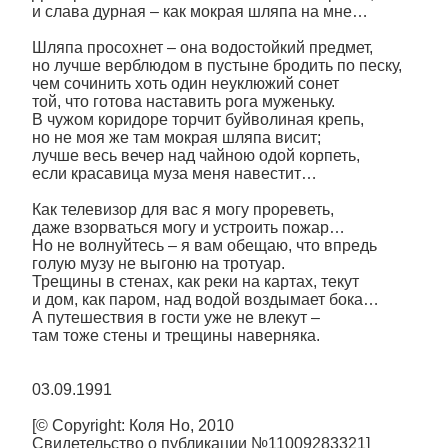
и слава дурная – как мокрая шляпа на мне…
Шляпа просохнет – она водостойкий предмет,
но лучше верблюдом в пустыне бродить по песку,
чем сочинить хоть один неуклюжий сонет
той, что готова наставить рога муженьку.
В чужом коридоре торчит буйволиная крепь,
но не моя же там мокрая шляпа висит;
лучше весь вечер над чайною одой корпеть,
если красавица муза меня навестит…
Как телевизор для вас я могу прореветь,
даже взорваться могу и устроить пожар…
Но не волнуйтесь – я вам обещаю, что впредь
голую музу не выгоню на тротуар.
Трещины в стенах, как реки на картах, текут
и дом, как паром, над водой воздымает бока…
А путешествия в гости уже не влекут –
там тоже стены и трещины наверняка.
03.09.1991
[© Copyright: Коля Но, 2010
Свидетельство о публикации №11009283321]