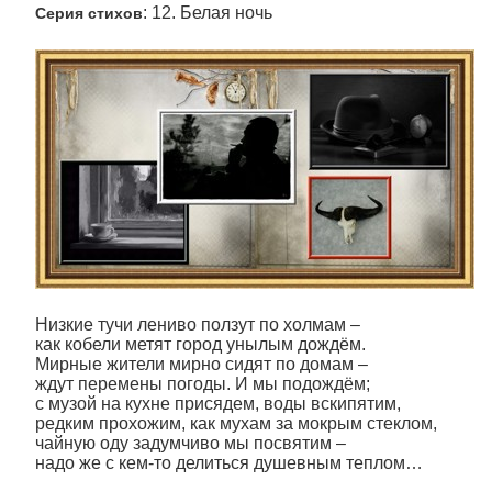
: 12. Белая ночь
Серия стихов
Низкие тучи лениво ползут по холмам –
как кобели метят город унылым дождём.
Мирные жители мирно сидят по домам –
ждут перемены погоды. И мы подождём;
с музой на кухне присядем, воды вскипятим,
редким прохожим, как мухам за мокрым стеклом,
чайную оду задумчиво мы посвятим –
надо же с кем-то делиться душевным теплом…