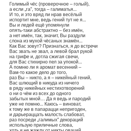
Голимый чёс (проверочное – голый),
а если „га”, тогда – галиматья...
И то, и это вряд ли нрав весёлый
испортит мне, ведь гений тут не я...
Вы и ледей ещё упомянули
опять-таки абстрактно – без имён,
а нет имён, так, значит, Вы раздули
слона из мухой чёсаных знамён...
Как Вас зовут? Признаться, я до встречи
Вас звать не звал, а левой брал рукой
на грифе и, дотла сжигая свечи,
для Вас стихирно пел за упокой...
А помню ли я аромат весенний –
Вам-то какое дело до того,
раз Вы – никто, а я – никейный гений,
Вас шлющий в никуда из ничего
в ряду никейных нестихотворений
о ни о чём из всех до одного
забытых мной… Да я ведь и пародий
уже не помню... Каюсь – виноват,
к тому же в папарацци непригоден,
и дарьераццать малость слабоват,
раз посреди „галимых” декораций
использую приличные слова,
хоть и не жажду от никты оваций,