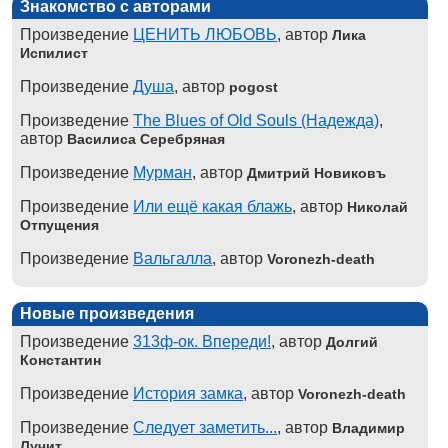
Знакомство с авторами
Произведение
ЦЕНИТЬ ЛЮБОВЬ
, автор
Лика
Испилист
Произведение
Душа
, автор
pogost
Произведение
The Blues of Old Souls (Надежда)
,
автор
Василиса Серебряная
Произведение
Мурман
, автор
Дмитрий Новиковъ
Произведение
Или ещё какая блажь
, автор
Николай
Отпущения
Произведение
Вальгалла
, автор
Voronezh-death
Новые произведения
Произведение
313ф-ок. Впереди!
, автор
Долгий
Константин
Произведение
История замка
, автор
Voronezh-death
Произведение
Следует заметить...
, автор
Владимир
Лучит