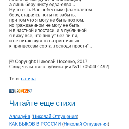
а лишь беру никту едва-едва...
Ну то есть Вас небесным флажолетом
беру, стараясь ноты не забыть,
при том что я могу не быть поэтом,
но гражданином не могу не быть;
и в частной ипостаси, и в публичной
я вижу всё, что пишут без пи-пи,
и не питаю чувств патриотичных
к принцессам сорта „господи прости”...
[© Copyright: Николай Носенко, 2017
Свидетельство о публикации №117050401492]
Теги:
сатира
Читайте еще стихи
Аллилуйя
(
Николай Отпущения
)
КАК БЫКОВ В РОССИИ
(
Николай Отпущения
)