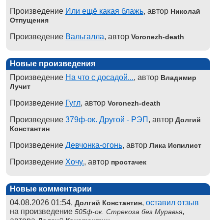
Произведение
Или ещё какая блажь
, автор
Николай
Отпущения
Произведение
Вальгалла
, автор
Voronezh-death
Новые произведения
Произведение
На что с досадой...
, автор
Владимир
Лучит
Произведение
Гугл
, автор
Voronezh-death
Произведение
379ф-ок. Другой - РЭП
, автор
Долгий
Константин
Произведение
Девчонка-огонь
, автор
Лика Испилист
Произведение
Хочу.
, автор
простачек
Новые комментарии
04.08.2026 01:54,
,
оставил отзыв
Долгий Константин
на произведение
,
505ф-ок. Стрекоза без Муравья