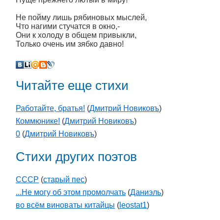
Не пойму лишь рябиновых мыслей,
Что нагими стучатся в окно,-
Они к холоду в общем привыкли,
Только очень им зябко давно!
Читайте еще стихи
Работайте, братья!
(
Дмитрий Новиковъ
)
Коммюнике!
(
Дмитрий Новиковъ
)
0
(
Дмитрий Новиковъ
)
Стихи других поэтов
СССР
(
старый пес
)
...Не могу об этом промолчать
(
Даниэль
)
во всём виноваты китайцы
(
leostat1
)