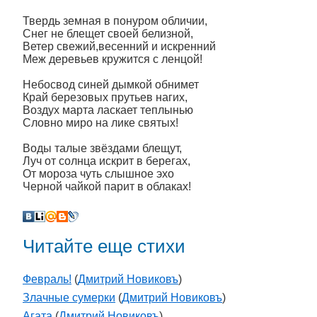
Твердь земная в понуром обличии,
Снег не блещет своей белизной,
Ветер свежий,весенний и искренний
Меж деревьев кружится с ленцой!
Небосвод синей дымкой обнимет
Край березовых прутьев нагих,
Воздух марта ласкает теплынью
Словно миро на лике святых!
Воды талые звёздами блещут,
Луч от солнца искрит в берегах,
От мороза чуть слышное эхо
Черной чайкой парит в облаках!
Читайте еще стихи
Февраль!
(
Дмитрий Новиковъ
)
Злачные сумерки
(
Дмитрий Новиковъ
)
Агата
(
Дмитрий Новиковъ
)