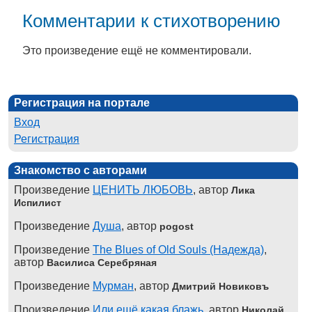
Комментарии к стихотворению
Это произведение ещё не комментировали.
Регистрация на портале
Вход
Регистрация
Знакомство с авторами
Произведение
ЦЕНИТЬ ЛЮБОВЬ
, автор
Лика
Испилист
Произведение
Душа
, автор
pogost
Произведение
The Blues of Old Souls (Надежда)
,
автор
Василиса Серебряная
Произведение
Мурман
, автор
Дмитрий Новиковъ
Произведение
Или ещё какая блажь
, автор
Николай