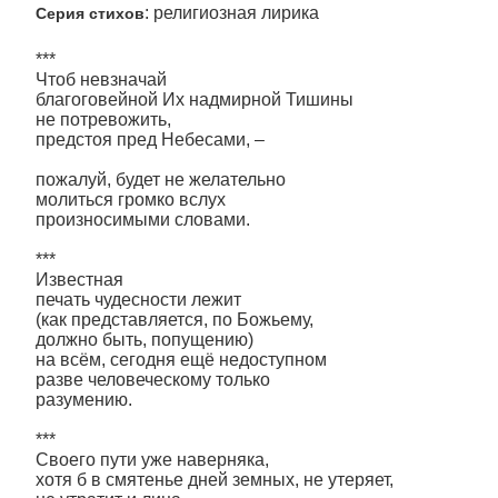
: религиозная лирика
Серия стихов
***
Чтоб невзначай
благоговейной Их надмирной Тишины
не потревожить,
предстоя пред Небесами, –
пожалуй, будет не желательно
молиться громко вслух
произносимыми словами.
***
Известная
печать чудесности лежит
(как представляется, по Божьему,
должно быть, попущению)
на всём, сегодня ещё недоступном
разве человеческому только
разумению.
***
Своего пути уже наверняка,
хотя б в смятенье дней земных, не утеряет,