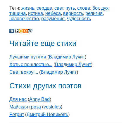
Теги:
жизнь
,
сердце
,
свет
,
путь
,
слова
,
бог
,
дух
,
тишина
,
истина
,
небеса
,
верность
,
религия
,
человечество
,
разумение
,
чудесность
Читайте еще стихи
Лучшими путями
(
Владимир Лучит
)
Хоть с пошлостью...
(
Владимир Лучит
)
Свет вокруг...
(
Владимир Лучит
)
Стихи других поэтов
Для нас
(
Anny Bad
)
Майская гроза
(
vestules
)
Ретрит
(
Дмитрий Новиковъ
)