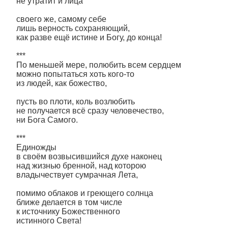
не утратит и лица
своего же, самому себе
лишь верность сохраняющий,
как разве ещё истине и Богу, до конца!
***
По меньшей мере, полюбить всем сердцем
можно попытаться хоть кого-то
из людей, как божество,
пусть во плоти, коль возлюбить
не получается всё сразу человечество,
ни Бога Самого.
***
Единожды
в своём возвысившийся духе наконец
над жизнью бренной, над которою
владычествует сумрачная Лета,
помимо облаков и греющего солнца
ближе делается в том числе
к источнику Божественного
истинного Света!