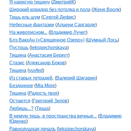
Я нарисую тишину
(
ДмитрийК
)
Широкий коридор без потолка и пола
(
Женя Воолк
)
Тишь иль шум
(
Сергей Дефис
)
Небесные фантазии
(
Алцени Саргарде
)
На живописном...
(
Владимир Лучит
)
Блэ ВакхАн («Священное Озеро»)
(
Шумный Лось
)
Пустошь
(
leksipechorskaya
)
Тишина
(
Анастасия Беркут
)
Стазис
(
Александр Боков
)
Тишина
(
yuvfed
)
Из старых тетрадей.
(
Валерий Шигарин
)
Бездонное
(
Mia More
)
Тишина
(
Радость твоя
)
Остаются
(
Григорий Зилов
)
Любишь...?
(
Тюша
)
В немую тишь, в пространства вечные...
(
Владимир
Юденко
)
Равнодушная печаль
(
leksipechorskaya
)