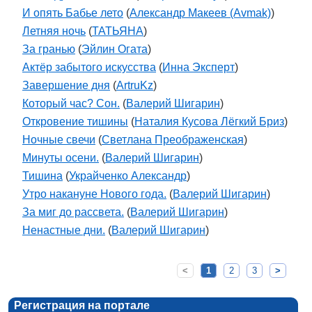
И опять Бабье лето
(
Александр Макеев (Avmak)
)
Летняя ночь
(
ТАТЬЯНА
)
За гранью
(
Эйлин Огата
)
Актёр забытого искусства
(
Инна Эксперт
)
Завершение дня
(
ArtruKz
)
Который час? Сон.
(
Валерий Шигарин
)
Откровение тишины
(
Наталия Кусова Лёгкий Бриз
)
Ночные свечи
(
Светлана Преображенская
)
Минуты осени.
(
Валерий Шигарин
)
Тишина
(
Украйченко Александр
)
Утро накануне Нового года.
(
Валерий Шигарин
)
За миг до рассвета.
(
Валерий Шигарин
)
Ненастные дни.
(
Валерий Шигарин
)
<
1
2
3
>
Регистрация на портале