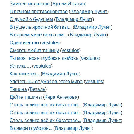
Зимнее молчание
(
Артем Изгагин
)
В вечном противоборстве
(
Владимир Лучит
)
С думой о будущем
(
Владимир Лучит
)
В гуще ль яростной битвы...
(
Владимир Лучит
)
В нашем мире большом...
(
Владимир Лучит
)
Одиночество
(
vestules
)
Смерть любит тишину
(
vestules
)
Ты моя тихая глубокая любовь
(
vestules
)
Устала….
(
vestules
)
Как кажется...
(
Владимир Лучит
)
Улететь бы от ужасов этого мира
(
vestules
)
Тишина
(
Веталь
)
Дайте тишины
(
Кира Ангелова
)
Столь велико всё их богатство...
(
Владимир Лучит
)
Столь велико всё их богатство...
(
Владимир Лучит
)
Столь велико всё их богатство...
(
Владимир Лучит
)
В самой глубокой...
(
Владимир Лучит
)