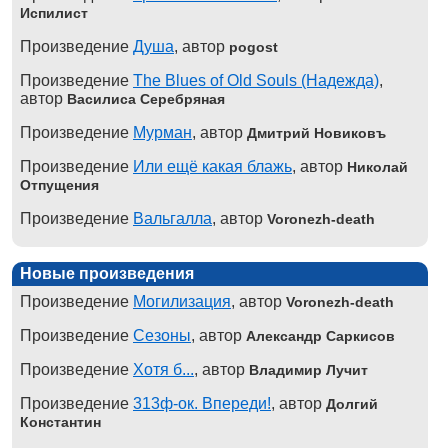
Испилист
Произведение
Душа
, автор
pogost
Произведение
The Blues of Old Souls (Надежда)
,
автор
Василиса Серебряная
Произведение
Мурман
, автор
Дмитрий Новиковъ
Произведение
Или ещё какая блажь
, автор
Николай
Отпущения
Произведение
Вальгалла
, автор
Voronezh-death
Новые произведения
Произведение
Могилизация
, автор
Voronezh-death
Произведение
Сезоны
, автор
Александр Саркисов
Произведение
Хотя б...
, автор
Владимир Лучит
Произведение
313ф-ок. Впереди!
, автор
Долгий
Константин