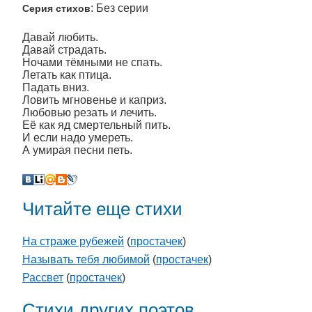
: Без серии
Серия стихов
Давай любить.
Давай страдать.
Ночами тёмными не спать.
Летать как птица.
Падать вниз.
Ловить мгновенье и каприз.
Любовью резать и лечить.
Её как яд смертельный пить.
И если надо умереть.
А умирая песни петь.
Читайте еще стихи
На страже рубежей
(
простачек
)
Называть тебя любимой
(
простачек
)
Рассвет
(
простачек
)
Стихи других поэтов