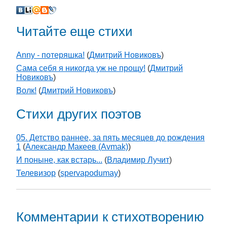
Читайте еще стихи
Anny - потеряшка!
(
Дмитрий Новиковъ
)
Сама себя я никогда уж не прощу!
(
Дмитрий
Новиковъ
)
Волк!
(
Дмитрий Новиковъ
)
Стихи других поэтов
05. Детство раннее, за пять месяцев до рождения
1
(
Александр Макеев (Avmak)
)
И поныне, как встарь...
(
Владимир Лучит
)
Телевизор
(
spervapodumay
)
Комментарии к стихотворению