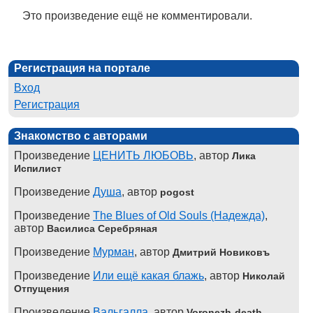
Это произведение ещё не комментировали.
Регистрация на портале
Вход
Регистрация
Знакомство с авторами
Произведение
ЦЕНИТЬ ЛЮБОВЬ
, автор
Лика
Испилист
Произведение
Душа
, автор
pogost
Произведение
The Blues of Old Souls (Надежда)
,
автор
Василиса Серебряная
Произведение
Мурман
, автор
Дмитрий Новиковъ
Произведение
Или ещё какая блажь
, автор
Николай
Отпущения
Произведение
Вальгалла
, автор
Voronezh-death