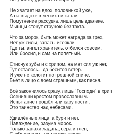
Не хватает на вдох, половинкой уже,
А на выдохе в лёгких ни капли.
Помутнение рассудка, лишь цель вдалеке,
Мышцы стонут струною без такта.
Что за морок, быть может награда за грех,
Нет уж силы, запасы иссякли.
Где ты, ангел хранитель, отбился совсем,
Или бросил, и сам на попятный.
Стиснув зубы и с хрипом, на мат сил уж нет,
Тут осталось... да бесится ветер.
И уже не колотит по грешной спине,
Бьёт в лицо с воем страшным, как песня.
Всё закончилось сразу, лишь "Господи" в хрип
Осенивши крестом православным.
Испытание прошёл или кару постиг,
Это таинство над небесами.
Удивлённые лица, а бури и нет,
Наваждение, разума морок.
Только запахи ладана, сера и тлен,