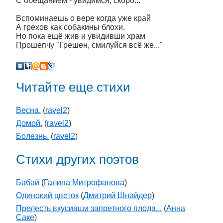
С обещанием - увидимся, скоро...
Вспоминаешь о вере когда уже край
А грехов как собакины блохи.
Но пока ещё жив и увидивши храм
Прошепчу "Грешен, смилуйся всё же..."
Читайте еще стихи
Весна.
(
ravel2
)
Домой.
(
ravel2
)
Болезнь.
(
ravel2
)
Стихи других поэтов
Бабай
(
Галина Митрофанова
)
Одинокий цветок
(
Дмитрий Шнайдер
)
Прелесть вкусивши запретного плода...
(
Анна
Саке
)