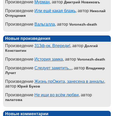
Произведение
Мурман
, автор
Дмитрий Новиковъ
Произведение
Или ещё какая блажь
, автор
Николай
Отпущения
Произведение
Вальгалла
, автор
Voronezh-death
Новые произведения
Произведение
313ф-ок. Впереди!
, автор
Долгий
Константин
Произведение
История замка
, автор
Voronezh-death
Произведение
Следует заметить...
, автор
Владимир
Лучит
Произведение
Жизнь прОжита, занесена в анналы
,
автор
Юрий Буков
Произведение
Не ищи во всём любви
, автор
палатова
Новые комментарии