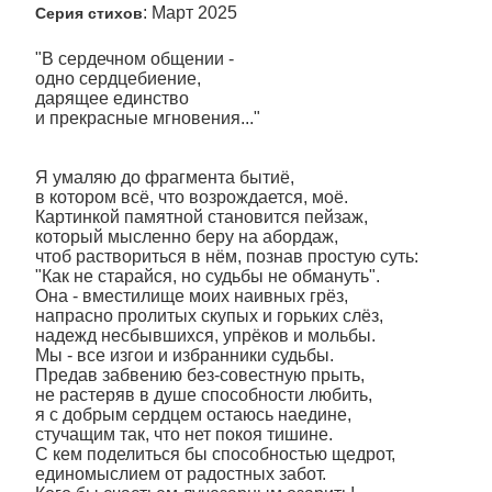
: Март 2025
Серия стихов
"В сердечном общении -
одно сердцебиение,
дарящее единство
и прекрасные мгновения..."
Я умаляю до фрагмента бытиё,
в котором всё, что возрождается, моё.
Картинкой памятной становится пейзаж,
который мысленно беру на абордаж,
чтоб раствориться в нём, познав простую суть:
"Как не старайся, но судьбы не обмануть".
Она - вместилище моих наивных грёз,
напрасно пролитых скупых и горьких слёз,
надежд несбывшихся, упрёков и мольбы.
Мы - все изгои и избранники судьбы.
Предав забвению без-совестную прыть,
не растеряв в душе способности любить,
я с добрым сердцем остаюсь наедине,
стучащим так, что нет покоя тишине.
С кем поделиться бы способностью щедрот,
единомыслием от радостных забот.