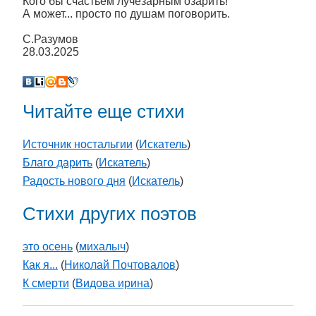
Кого бы счастьем лучезарным озарить!
А может... просто по душам поговорить.
С.Разумов
28.03.2025
Читайте еще стихи
Источник ностальгии
(
Искатель
)
Благо дарить
(
Искатель
)
Радость нового дня
(
Искатель
)
Стихи других поэтов
это осень
(
михалыч
)
Как я...
(
Николай Почтовалов
)
К смерти
(
Видова ирина
)