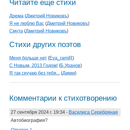
Читайте еще стихи
Дрема
(
Дмитрий Новиковъ
)
Я не люблю Вас
(
Дмитрий Новиковъ
)
Смута
(
Дмитрий Новиковъ
)
Стихи других поэтов
Меня больше нет
(
Eva_ramiR
)
С Новым, 2013 Годом!
(
Б.Уранов
)
Я так скучаю без тебя...
(
Дикки
)
Комментарии к стихотворению
27 сентября 2024 г. 19:34
-
Василиса Серебряная
Автобиография?
Ответов 1