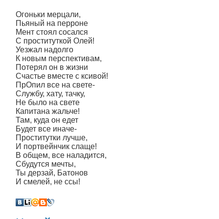
­­Огоньки мерцали,
Пьяный на перроне
Мент стоял сосался
С проституткой Олей!
Уезжал надолго
К новым перспективам,
Потерял он в жизни
Счастье вместе с ксивой!
ПрОпил все на свете-
Службу, хату, тачку,
Не было на свете
Капитана жальче!
Там, куда он едет
Будет все иначе-
Проститутки лучше,
И портвейнчик слаще!
В общем, все наладится,
Сбудутся мечты,
Ты дерзай, Батонов
И смелей, не ссы!