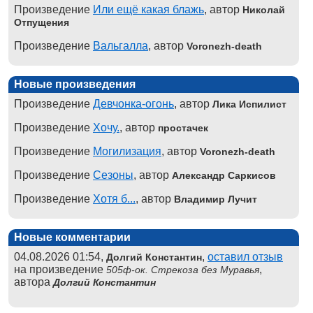
Произведение
Или ещё какая блажь
, автор
Николай
Отпущения
Произведение
Вальгалла
, автор
Voronezh-death
Новые произведения
Произведение
Девчонка-огонь
, автор
Лика Испилист
Произведение
Хочу.
, автор
простачек
Произведение
Могилизация
, автор
Voronezh-death
Произведение
Сезоны
, автор
Александр Саркисов
Произведение
Хотя б...
, автор
Владимир Лучит
Новые комментарии
04.08.2026 01:54,
,
оставил отзыв
Долгий Константин
на произведение
,
505ф-ок. Стрекоза без Муравья
автора
Долгий Константин