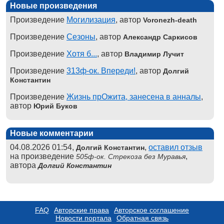
Новые произведения
Произведение
Могилизация
, автор
Voronezh-death
Произведение
Сезоны
, автор
Александр Саркисов
Произведение
Хотя б...
, автор
Владимир Лучит
Произведение
313ф-ок. Впереди!
, автор
Долгий
Константин
Произведение
Жизнь прОжита, занесена в анналы
,
автор
Юрий Буков
Новые комментарии
04.08.2026 01:54,
,
оставил отзыв
Долгий Константин
на произведение
,
505ф-ок. Стрекоза без Муравья
автора
Долгий Константин
FAQ
Авторские права
Авторское соглашение
Новости портала
Обратная связь