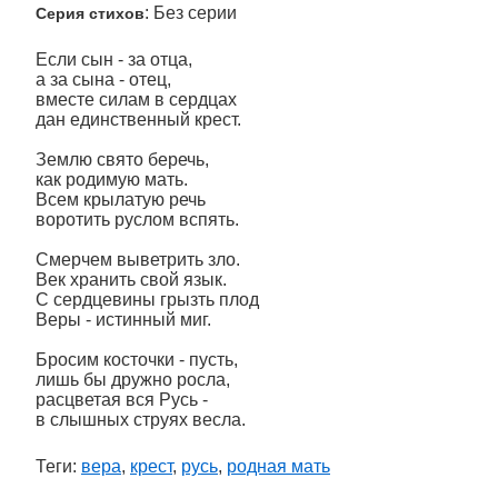
: Без серии
Серия стихов
Если сын - за отца,
а за сына - отец,
вместе силам в сердцах
дан единственный крест.
Землю свято беречь,
как родимую мать.
Всем крылатую речь
воротить руслом вспять.
Смерчем выветрить зло.
Век хранить свой язык.
С сердцевины грызть плод
Веры - истинный миг.
Бросим косточки - пусть,
лишь бы дружно росла,
расцветая вся Русь -
в слышных струях весла.
Теги:
вера
,
крест
,
русь
,
родная мать