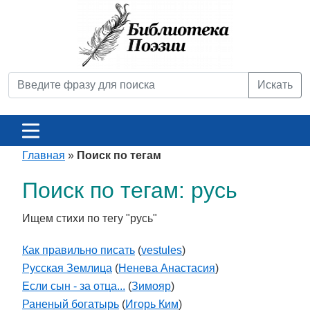
Искать
Главная
»
Поиск по тегам
Поиск по тегам: русь
Ищем стихи по тегу "русь"
Как правильно писать
(
vestules
)
Русская Землица
(
Ненева Анастасия
)
Если сын - за отца...
(
Зимояр
)
Раненый богатырь
(
Игорь Ким
)