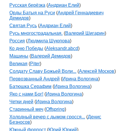
Русская берёзка
(
Андриан Елий
)
Орды Батыя на Руси
(
Андрей Геннадиевич
Демидов
)
Святая Русь
(
Андриан Елий
)
Русь многострадальная.
(
Валерий Шигарин
)
Россия
(
Людмила Шуюпова
)
Ко дню Победы
(
Aleksandr.abcd
)
Машины
(
Валерий Демидов
)
Великая
(
Piter
)
Солдату Славу Божьей Воли...
(
Алексей Москов
)
Первозванный Андрей
(
Ирина Вологина
)
Батюшка Серафим
(
Ирина Вологина
)
Яко с нами Бог!
(
Ирина Вологина
)
Четки дней
(
Ирина Вологина
)
Старинный меч
(
Offspring
)
Холодный вечер с дымом сросся...
(
Денис
Безносов
)
Южный форпост
(
Юрий Юркий
)