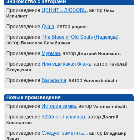
Знакомство с авторами
Произведение
ЦЕНИТЬ ЛЮБОВЬ
, автор
Лика
Испилист
Произведение
Душа
, автор
pogost
Произведение
The Blues of Old Souls (Надежда)
,
автор
Василиса Серебряная
Произведение
Мурман
, автор
Дмитрий Новиковъ
Произведение
Или ещё какая блажь
, автор
Николай
Отпущения
Произведение
Вальгалла
, автор
Voronezh-death
Новые произведения
Произведение
История замка
, автор
Voronezh-death
Произведение
322ф-ок. Гулливер
, автор
Долгий
Константин
Произведение
Следует заметить...
, автор
Владимир
Лучит