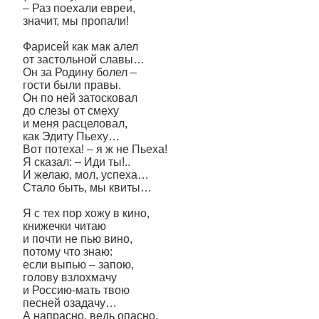
– Раз поехали евреи,
значит, мы пропали!
Фарисей как мак алел
от застольной славы…
Он за Родину болел –
гости были правы.
Он по ней затосковал
до слезы от смеху
и меня расцеловал,
как Эдиту Пьеху…
Вот потеха! – я ж не Пьеха!
Я сказал: – Иди ты!..
И желаю, мол, успеха…
Стало быть, мы квиты…
Я с тех пор хожу в кино,
книжечки читаю
и почти не пью вино,
потому что знаю:
если выпью – запою,
голову взлохмачу
и Россию-мать твою
песней озадачу…
А напрасно, ведь опасно,