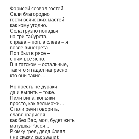
Фарисей созвал гостей.
Сели благородно
гости всяческих мастей,
как кому угодно.
Села грузно попадья
на три табурета,
справа – поп, а слева – я
возле винегрета…
Поп был в рясе –
с ним всё ясно.
В штатском – остальные,
так что я гадал напрасно,
кто они такие…
Но поесть не дураки
да и выпить – тоже.
Пили вина, коньяки
просто, как вельможи…
Стали речи говорить,
славя фарисея;
как без Вас, мол, будет жить
матушка-Расея...
Рюмку грея, дядя блеял
( не скажу, как звали):