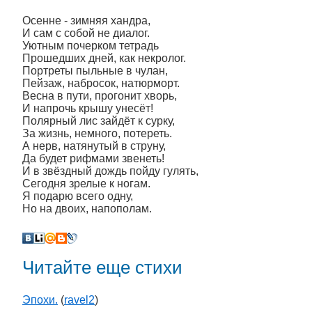
Осенне - зимняя хандра,
И сам с собой не диалог.
Уютным почерком тетрадь
Прошедших дней, как некролог.
Портреты пыльные в чулан,
Пейзаж, набросок, натюрморт.
Весна в пути, прогонит хворь,
И напрочь крышу унесёт!
Полярный лис зайдёт к сурку,
За жизнь, немного, потереть.
А нерв, натянутый в струну,
Да будет рифмами звенеть!
И в звёздный дождь пойду гулять,
Сегодня зрелые к ногам.
Я подарю всего одну,
Но на двоих, напополам.
Читайте еще стихи
Эпохи.
(
ravel2
)