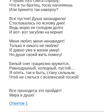
У пушистого снега спрошу,-
Что ж ты братец, тоску нагоняешь
Или принято так наверху?
Все пустое! Душа захандрила!
Стосковалась по ясному дню!
Ведь морю ее голодом долго
И вот- вот загублю на корню!
Меня любят, меня ненавидят!
Только я никого не люблю!
Я давно уже в жизни умер!
Но душе своей жить помогу!
Белый снег грациозно кружится,
Равнодушный, холодный, пустой...
Я опять, так и быть, стану сильным,
Чтоб не слиться с вселенской тоской!
Все проходит,и это пройдёт!
Мира в душе!
Ответов 1