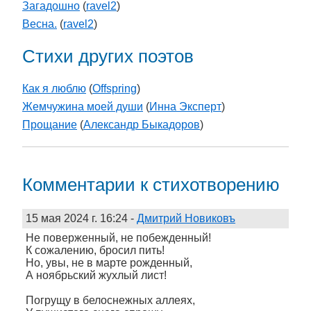
Загадошно
(
ravel2
)
Весна.
(
ravel2
)
Стихи других поэтов
Как я люблю
(
Offspring
)
Жемчужина моей души
(
Инна Эксперт
)
Прощание
(
Александр Быкадоров
)
Комментарии к стихотворению
15 мая 2024 г. 16:24
-
Дмитрий Новиковъ
­Не поверженный, не побежденный!
К сожалению, бросил пить!
Но, увы, не в марте рожденный,
А ноябрьский жухлый лист!
Погрущу в белоснежных аллеях,