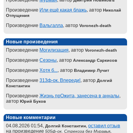
Произведение
Или ещё какая блажь
, автор
Николай
Отпущения
Произведение
Вальгалла
, автор
Voronezh-death
Новые произведения
Произведение
Могилизация
, автор
Voronezh-death
Произведение
Сезоны
, автор
Александр Саркисов
Произведение
Хотя б...
, автор
Владимир Лучит
Произведение
313ф-ок. Впереди!
, автор
Долгий
Константин
Произведение
Жизнь прОжита, занесена в анналы
,
автор
Юрий Буков
Новые комментарии
04.08.2026 01:54,
,
оставил отзыв
Долгий Константин
на произведение
,
505ф-ок. Стрекоза без Муравья