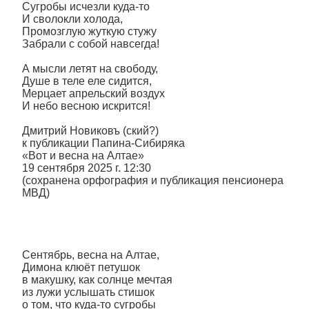
Сугробы исчезли куда-то
И сволокли холода,
Промозглую жуткую стужу
Забрали с собой навсегда!
А мысли летят на свободу,
Душе в теле еле сидится,
Мерцает апрельский воздух
И небо весною искрится!
Дмитрий Новиковъ (ский?)
к публикации Папина-Сибиряка
«Вот и весна на Алтае»
19 сентября 2025 г. 12:30
(сохранена орфография и публикация пенсионера
МВД)
Сентябрь, весна на Алтае,
Димона клюёт петушок
в макушку, как солнце мечтая
из лужи услышать стишок
о том, что куда-то сугробы