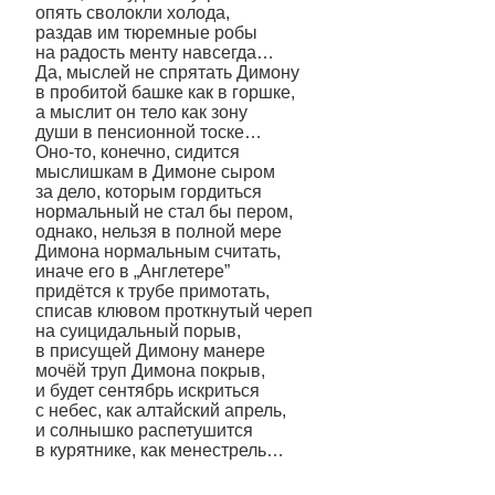
опять сволокли холода,
раздав им тюремные робы
на радость менту навсегда…
Да, мыслей не спрятать Димону
в пробитой башке как в горшке,
а мыслит он тело как зону
души в пенсионной тоске…
Оно-то, конечно, сидится
мыслишкам в Димоне сыром
за дело, которым гордиться
нормальный не стал бы пером,
однако, нельзя в полной мере
Димона нормальным считать,
иначе его в „Англетере”
придётся к трубе примотать,
списав клювом проткнутый череп
на суицидальный порыв,
в присущей Димону манере
мочёй труп Димона покрыв,
и будет сентябрь искриться
с небес, как алтайский апрель,
и солнышко распетушится
в курятнике, как менестрель…