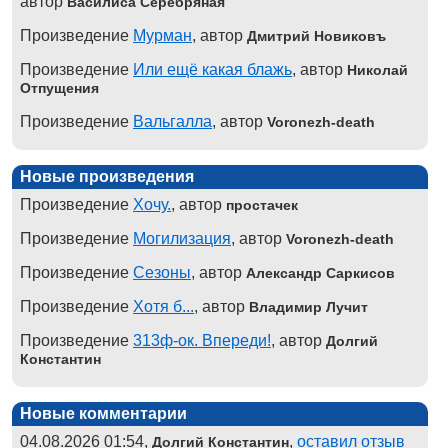
автор
Василиса Серебряная
Произведение
Мурман
, автор
Дмитрий Новиковъ
Произведение
Или ещё какая блажь
, автор
Николай
Отпущения
Произведение
Вальгалла
, автор
Voronezh-death
Новые произведения
Произведение
Хочу.
, автор
простачек
Произведение
Могилизация
, автор
Voronezh-death
Произведение
Сезоны
, автор
Александр Саркисов
Произведение
Хотя б...
, автор
Владимир Лучит
Произведение
313ф-ок. Впереди!
, автор
Долгий
Константин
Новые комментарии
04.08.2026 01:54,
,
оставил отзыв
Долгий Константин