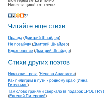
Мой терем легко и точно
Навек защищён от тленья.
Читайте еще стихи
Правда
(
Дмитрий Шнайдер
)
Не позабуду
(
Дмитрий Шнайдер
)
Вдохновение
(
Дмитрий Шнайдер
)
Стихи других поэтов
Июльская гроза
(
Ненева Анастасия
)
Как пилигрим в пути к родному краю
(
Инна
Гительман
)
Там слово гранями сверкало (в подарок 1POETRY)
(
Евгений Питерский
)