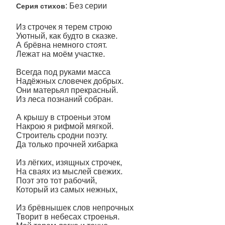
: Без серии
Серия стихов
Из строчек я терем строю
Уютный, как будто в сказке.
А брёвна немного стоят.
Лежат на моём участке.
Всегда под руками масса
Надёжных словечек добрых.
Они матерьял прекрасный.
Из леса познаний собран.
А крышу в строеньи этом
Накрою я рифмой мягкой.
Строитель сродни поэту.
Да только прочней хибарка
Из лёгких, изящных строчек,
На сваях из мыслей свежих.
Поэт это тот рабочий,
Который из самых нежных,
Из брёвнышек слов непрочных
Творит в небесах строенья.