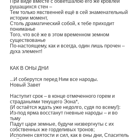
При виде вместе с обветшалою его же кровлей
рушащихся стен –
Тем только явственней ещё в сей знаменательный
истории момент,
Столь драматический собой, к тебе приходит
пониманье
Того, что всё же в этом временном земном
существованье
По-настоящему, как и всегда, один лишь прочен –
духа элемент!
КАК В ОНЫ ДНИ
...И соберутся перед Ним все народы.
Новый Завет
Наступит срок – в конце отмеченного горем и
страданьями текущего Эона*,
(И остаётся ждать уже недолго, судя по всему!):
Из-под ярма восстанут гневные народы – и во
тьму
Падут цари земные, будучи низвергнуты с их
собственных же горделивых тронов;
Исполнен святости и сил, как в оны дни, Спаситель