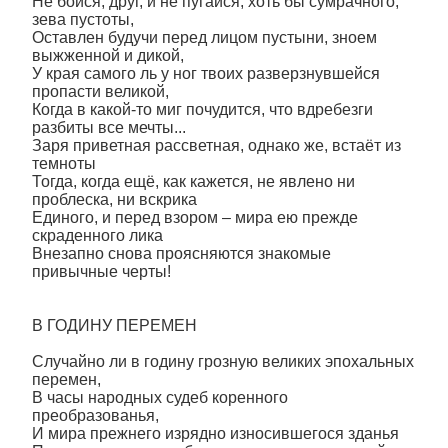
Не бойся, друг, и не пугайся, хоть бы сумрачного,
зева пустоты,
Оставлен будучи перед лицом пустыни, зноем
выжженной и дикой,
У края самого ль у ног твоих разверзнувшейся
пропасти великой,
Когда в какой-то миг почудится, что вдребезги
разбиты все мечты...
Заря приветная рассветная, однако же, встаёт из
темноты
Тогда, когда ещё, как кажется, не явлено ни
проблеска, ни вскрика
Единого, и перед взором – мира ею прежде
скраденного лика
Внезапно снова проясняются знакомые
привычные черты!
В ГОДИНУ ПЕРЕМЕН
Случайно ли в годину грозную великих эпохальных
перемен,
В часы народных судеб коренного
преобразованья,
И мира прежнего изрядно износившегося зданья