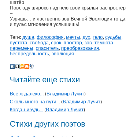
шатёр
Повсюду широко над нею свои крылья распростёр
–
Узришь… и явственно зов Вечной Эволюции тогда
и пульс мгновения услышишь!
Теги:
душа
,
философия
,
мечты
,
дух
,
тело
,
судьбы
,
пустота
,
свобода
,
срок
,
простор
,
зов
,
темнота
,
перемены
,
спаситель
,
преобразования
,
беспредельность
,
эволюция
Читайте еще стихи
Всё ж далеко...
(
Владимир Лучит
)
Сколь много на пути...
(
Владимир Лучит
)
Когда-нибудь...
(
Владимир Лучит
)
Стихи других поэтов