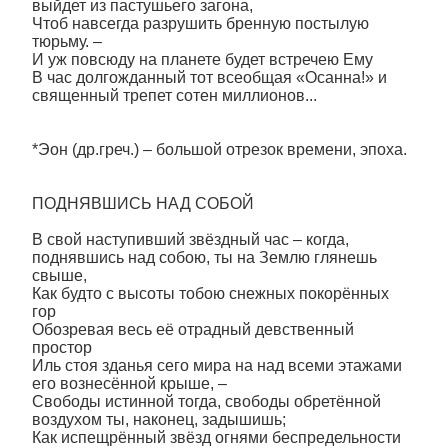
выйдет из пастушьего загона,
Чтоб навсегда разрушить бренную постылую
тюрьму. –
И уж повсюду на планете будет встречею Ему
В час долгожданный тот всеобщая «Осанна!» и
священный трепет сотен миллионов...
*Эон (др.греч.) – большой отрезок времени, эпоха.
ПОДНЯВШИСЬ НАД СОБОЙ
В свой наступивший звёздный час – когда,
поднявшись над собою, ты на Землю глянешь
свыше,
Как будто с высоты тобою снежных покорённых
гор
Обозревая весь её отрадный девственный
простор
Иль стоя зданья сего мира на над всеми этажами
его вознесённой крыше, –
Свободы истинной тогда, свободы обретённой
воздухом ты, наконец, задышишь;
Как испещрённый звёзд огнями беспредельности