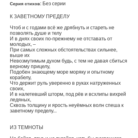
: Без серии
Серия стихов
К ЗАВЕТНОМУ ПРЕДЕЛУ
Чтоб и с годами всё же дрябнуть и стареть не
позволять душе и телу
И в днях своих по-прежнему не отставать от
молодых, –
При самых сложных обстоятельствах сильнее,
выше их
Невозмутимым духом будь, с тем не давая сбиться
верному прицелу,
Подобен знающему море моряку и опытному
корабелу,
Что держит руль уверенно в руках натруженных
своих,
И в налетевший шторм, под рёв и всхлипы вихрей
ледяных,
Сквозь толщину и ярость неуёмных волн спеша к
заветному пределу...
ИЗ ТЕМНОТЫ