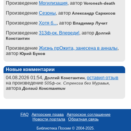
Произведение
Могилизация
, автор
Voronezh-death
Произведение
Сезоны
, автор
Александр Саркисов
Произведение
Хотя б...
, автор
Владимир Лучит
Произведение
313ф-ок. Впереди!
, автор
Долгий
Константин
Произведение
Жизнь прОжита, занесена в анналы
,
автор
Юрий Буков
Новые комментарии
04.08.2026 01:54,
,
оставил отзыв
Долгий Константин
на произведение
,
505ф-ок. Стрекоза без Муравья
автора
Долгий Константин
FAQ
Авторские права
Авторское соглашение
Новости портала
Обратная связь
Библиотека Поэзии © 2004-2025.