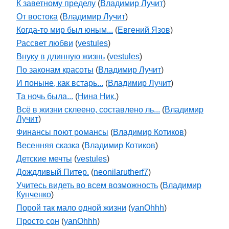
К заветному пределу
(
Владимир Лучит
)
От востока
(
Владимир Лучит
)
Когда-то мир был юным...
(
Евгений Язов
)
Рассвет любви
(
vestules
)
Внуку в длинную жизнь
(
vestules
)
По законам красоты
(
Владимир Лучит
)
И поныне, как встарь...
(
Владимир Лучит
)
Та ночь была...
(
Нина Ник.
)
Всё в жизни склеено, составлено ль...
(
Владимир
Лучит
)
Финансы поют романсы
(
Владимир Котиков
)
Весенняя сказка
(
Владимир Котиков
)
Детские мечты
(
vestules
)
Дождливый Питер.
(
neonilarutherf7
)
Учитесь видеть во всем возможность
(
Владимир
Кунченко
)
Порой так мало одной жизни
(
yanOhhh
)
Просто сон
(
yanOhhh
)