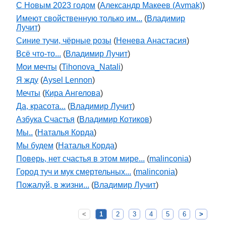
С Новым 2023 годом
(
Александр Макеев (Avmak)
)
Имеют свойственную только им...
(
Владимир
Лучит
)
Синие тучи, чёрные розы
(
Ненева Анастасия
)
Всё что-то...
(
Владимир Лучит
)
Мои мечты
(
Tihonova_Natali
)
Я жду
(
Aysel Lennon
)
Мечты
(
Кира Ангелова
)
Да, красота...
(
Владимир Лучит
)
Азбука Счастья
(
Владимир Котиков
)
Мы..
(
Наталья Корда
)
Мы будем
(
Наталья Корда
)
Поверь, нет счастья в этом мире...
(
malinconia
)
Город туч и мук смертельных...
(
malinconia
)
Пожалуй, в жизни...
(
Владимир Лучит
)
<
1
2
3
4
5
6
>