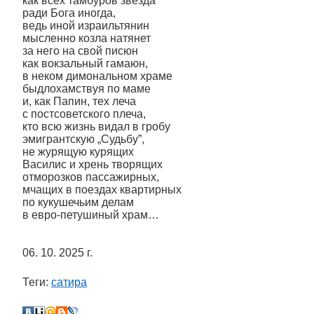
как всех тамбуров звезда
ради Бога иногда,
ведь иной израильтянин
мысленно козла натянет
за него на свой писюн
как вокзальный гамаюн,
в неком димональном храме
быдлохамствуя по маме
и, как Папин, тех леча
с постсоветского плеча,
кто всю жизнь видал в гробу
эмигрантскую „Судьбу”,
не журящую курящих
Василис и хрень творящих
отморозков пассажирных,
мчащих в поездах квартирных
по кукушечьим делам
в евро-петушиный храм…
06. 10. 2025 г.
Теги:
сатира