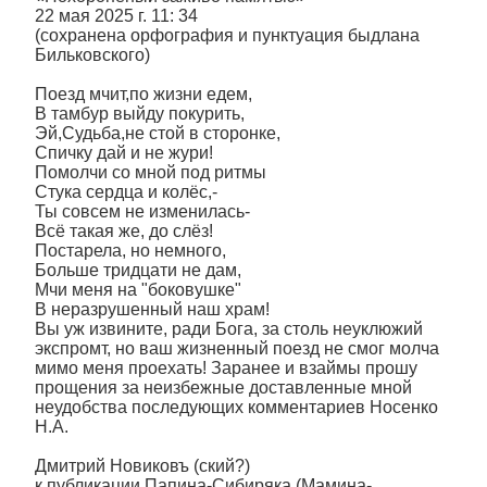
22 мая 2025 г. 11: 34
(сохранена орфография и пунктуация быдлана
Бильковского)
Поезд мчит,по жизни едем,
В тамбур выйду покурить,
Эй,Судьба,не стой в сторонке,
Спичку дай и не жури!
Помолчи со мной под ритмы
Стука сердца и колёс,-
Ты совсем не изменилась-
Всё такая же, до слёз!
Постарела, но немного,
Больше тридцати не дам,
Мчи меня на "боковушке"
В неразрушенный наш храм!
Вы уж извините, ради Бога, за столь неуклюжий
экспромт, но ваш жизненный поезд не смог молча
мимо меня проехать! Заранее и взаймы прошу
прощения за неизбежные доставленные мной
неудобства последующих комментариев Носенко
Н.А.
Дмитрий Новиковъ (ский?)
к публикации Папина-Сибиряка (Мамина-