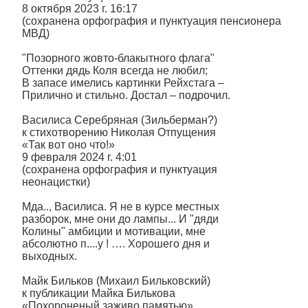
8 октября 2023 г. 16:17
(сохранена орфография и пунктуация пенсионера
МВД)
"Позорного жовто-блакытного флага"
Оттенки дядь Коля всегда не любил;
В запасе имелись картинки Рейхстага –
Прилично и стильно. Достал – подрочил.
Василиса Серебряная (Зильберман?)
к стихотворению Николая Отпущения
«Так вот оно что!»
9 февраля 2024 г. 4:01
(сохранена орфография и пунктуация
неонацистки)
Мда.., Василиса. Я не в курсе местных
разборок, мне они до лампы... И "дяди
Колины" амбиции и мотивации, мне
абсолютно п....у ! …. Хорошего дня и
выходных.
Майк Бильков (Михаил Бильковский)
к публикации Майка Билькова
«Похороненый заживо памятью»