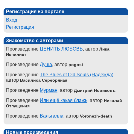
Регистрация на портале
Вход
Регистрация
Знакомство с авторами
Произведение
ЦЕНИТЬ ЛЮБОВЬ
, автор
Лика
Испилист
Произведение
Душа
, автор
pogost
Произведение
The Blues of Old Souls (Надежда)
,
автор
Василиса Серебряная
Произведение
Мурман
, автор
Дмитрий Новиковъ
Произведение
Или ещё какая блажь
, автор
Николай
Отпущения
Произведение
Вальгалла
, автор
Voronezh-death
Новые произведения