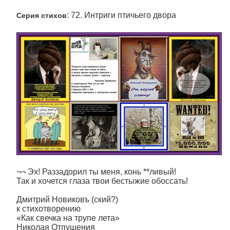
: 72. Интриги птичьего двора
Серия стихов
¬¬ Эх! Раззадорил ты меня, конь **ливый!
Так и хочется глаза твои бестыжие обоссать!
Дмитрий Новиковъ (ский?)
к стихотворению
«Как свечка на трупе лета»
Николая Отпущения