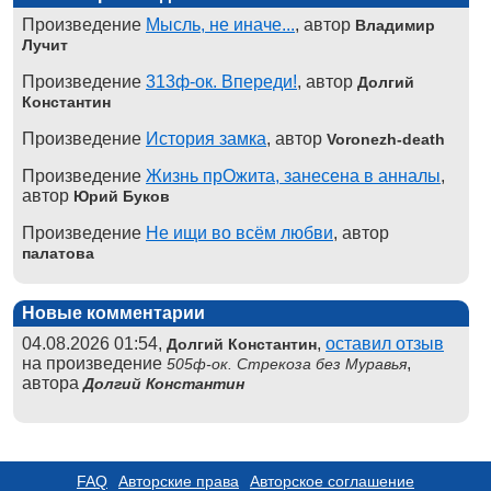
Произведение
Мысль, не иначе...
, автор
Владимир
Лучит
Произведение
313ф-ок. Впереди!
, автор
Долгий
Константин
Произведение
История замка
, автор
Voronezh-death
Произведение
Жизнь прОжита, занесена в анналы
,
автор
Юрий Буков
Произведение
Не ищи во всём любви
, автор
палатова
Новые комментарии
04.08.2026 01:54,
,
оставил отзыв
Долгий Константин
на произведение
,
505ф-ок. Стрекоза без Муравья
автора
Долгий Константин
FAQ
Авторские права
Авторское соглашение