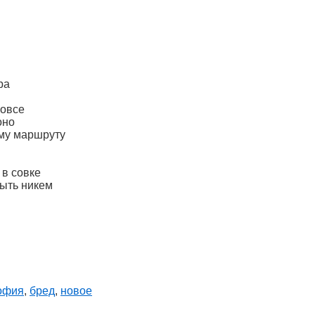
ра
вовсе
оно
ому маршруту
 в совке
быть никем
офия
,
бред
,
новое