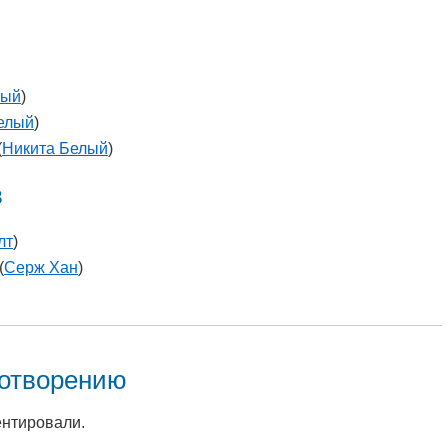
лый
)
елый
)
(
Никита Белый
)
в
лт
)
(
Серж Хан
)
хотворению
ентировали.