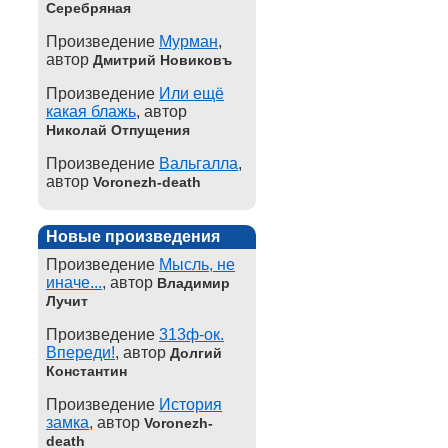
Серебряная
Произведение
Мурман
,
автор
Дмитрий Новиковъ
Произведение
Или ещё
какая блажь
, автор
Николай Отпущения
Произведение
Вальгалла
,
автор
Voronezh-death
Новые произведения
Произведение
Мысль, не
иначе...
, автор
Владимир
Лучит
Произведение
313ф-ок.
Впереди!
, автор
Долгий
Константин
Произведение
История
замка
, автор
Voronezh-
death