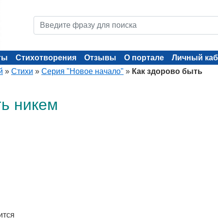
ты
Стихотворения
Отзывы
О портале
Личный каб
й
»
Стихи
»
Серия "Новое начало"
»
Как здорово быть
ть никем
ится