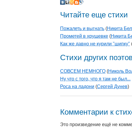
Читайте еще стихи
Пожалеть и выгнать
(
Никита Бе
Прометей в хрущевке
(
Никита Б
Как же давно не курили "шипку"
Стихи других поэто
СОВСЕМ НЕМНОГО
(
Николь Во
Ну что с того, что я там не был...
Роса на ладони
(
Сергей Дунев
)
Комментарии к сти
Это произведение ещё не комм