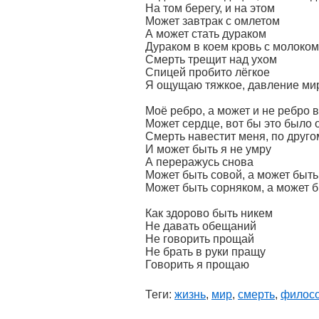
На том берегу, и на этом
Может завтрак с омлетом
А может стать дураком
Дураком в коем кровь с молоком
Смерть трещит над ухом
Спицей пробито лёгкое
Я ощущаю тяжкое, давление ми
Моё ребро, а может и не ребро 
Может сердце, вот бы это было 
Смерть навестит меня, по друг
И может быть я не умру
А переражусь снова
Может быть совой, а может быть
Может быть сорняком, а может 
Как здорово быть никем
Не давать обещаний
Не говорить прощай
Не брать в руки пращу
Говорить я прощаю
Теги:
жизнь
,
мир
,
смерть
,
филос