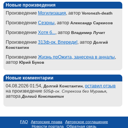
Новые произведения
Произведение
Могилизация
, автор
Voronezh-death
Произведение
Сезоны
, автор
Александр Саркисов
Произведение
Хотя б...
, автор
Владимир Лучит
Произведение
313ф-ок. Впереди!
, автор
Долгий
Константин
Произведение
Жизнь прОжита, занесена в анналы
,
автор
Юрий Буков
Новые комментарии
04.08.2026 01:54,
,
оставил отзыв
Долгий Константин
на произведение
,
505ф-ок. Стрекоза без Муравья
автора
Долгий Константин
FAQ
Авторские права
Авторское соглашение
Новости портала
Обратная связь