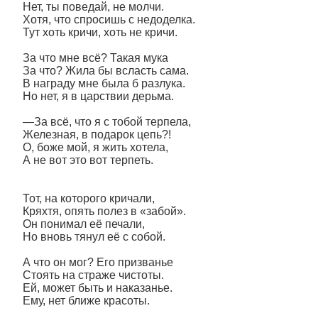
Нет, ты поведай, не молчи.
Хотя, что спросишь с недоделка.
Тут хоть кричи, хоть не кричи.
За что мне всё? Такая мука
За что? Жила бы всласть сама.
В награду мне была б разлука.
Но нет, я в царствии дерьма.
—За всё, что я с тобой терпела,
Железная, в подарок цепь?!
О, боже мой, я жить хотела,
А не вот это вот терпеть.
Тот, на которого кричали,
Кряхтя, опять полез в «забой».
Он понимал её печали,
Но вновь тянул её с собой.
А что он мог? Его призванье
Стоять на страже чистоты.
Ей, может быть и наказанье.
Ему, нет ближе красоты.