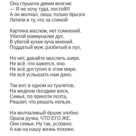
Она глушила диким визгом:
— Я не хочу туда, постой!!!
А он молчал, лишь только брызги
Летели в ту, что за спиной
Картина маслом, нет сомнений.
Убитой коммуналки дух.
В убогой кухне куча мнений.
Поддатый муж, разбитый в пух.
Но нет, давайте мыслить шире.
Не всё, что кажется, оно.
Не всё доступно в этом мире.
Не всё услышать нам дано.
Так вот, в одном из туалетов,
На медном гвоздике вися,
Семья, по прихоти поэта,
Решает, что решить нельзя.
На молчаливый ёршик злобно
Орала ручка, ЧТО ЕГО ЖЕ.
Они семья. Ну так, условно.
А как на нашу жизнь похоже.