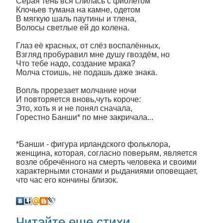
Серая тень вся слилась с фиолетом
Клочьев тумана на камне, одетом
В мягкую шаль паутины и тлена,
Волосы светлые ей до колена.
Глаз её красных, от слёз воспалённых,
Взгляд пробуравил мне душу гвоздём, но
Что тебе надо, создание мрака?
Молча стоишь, не подашь даже знака.
Вопль прорезает молчание ночи
И повторяется вновь,чуть короче:
Это, хоть я и не понял сначала,
Горестно Банши* по мне закричала...
*Банши - фигура ирландского фольклора,
женщина, которая, согласно поверьям, является
возле обречённого на смерть человека и своими
характерными стонами и рыданиями оповещает,
что час его кончины близок.
Читайте еще стихи