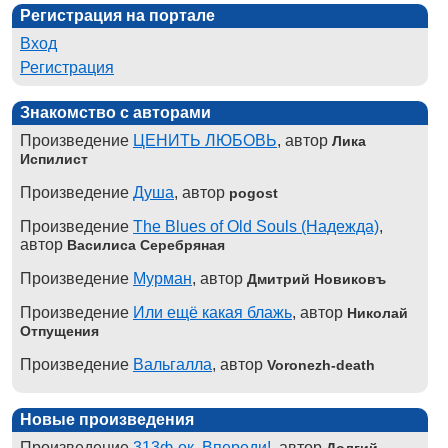
Регистрация на портале
Вход
Регистрация
Знакомство с авторами
Произведение
ЦЕНИТЬ ЛЮБОВЬ
, автор
Лика
Испилист
Произведение
Душа
, автор
pogost
Произведение
The Blues of Old Souls (Надежда)
,
автор
Василиса Серебряная
Произведение
Мурман
, автор
Дмитрий Новиковъ
Произведение
Или ещё какая блажь
, автор
Николай
Отпущения
Произведение
Вальгалла
, автор
Voronezh-death
Новые произведения
Произведение
313ф-ок. Впереди!
, автор
Долгий