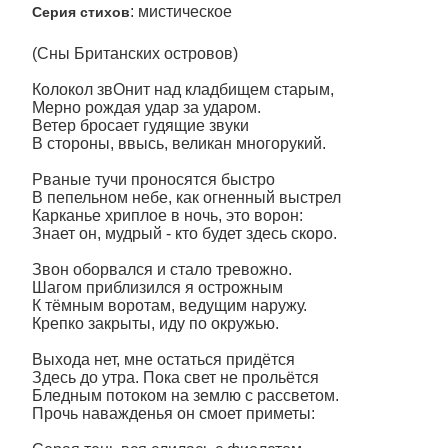
: мистическое
Серия стихов
(Сны Британских островов)
Колокол звОнит над кладбищем старым,
Мерно рождая удар за ударом.
Ветер бросает гудящие звуки
В стороны, ввысь, великан многорукий.
Рваные тучи проносятся быстро
В пепельном небе, как огненный выстрел
Карканье хриплое в ночь, это ворон:
Знает он, мудрый - кто будет здесь скоро.
Звон оборвался и стало тревожно.
Шагом приблизился я острожным
К тёмным воротам, ведущим наружу.
Крепко закрыты, иду по окружью.
Выхода нет, мне остаться придётся
Здесь до утра. Пока свет не прольётся
Бледным потоком на землю с рассветом.
Прочь наважденья он смоет приметы: