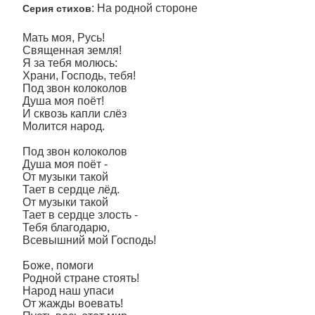
: На родной стороне
Серия стихов
Мать моя, Русь!
Священная земля!
Я за тебя молюсь:
Храни, Господь, тебя!
Под звон колоколов
Душа моя поёт!
И сквозь капли слёз
Молится народ.
Под звон колоколов
Душа моя поёт -
От музыки такой
Тает в сердце лёд.
От музыки такой
Тает в сердце злость -
Тебя благодарю,
Всевышний мой Господь!
Боже, помоги
Родной стране стоять!
Народ наш упаси
От жажды воевать!