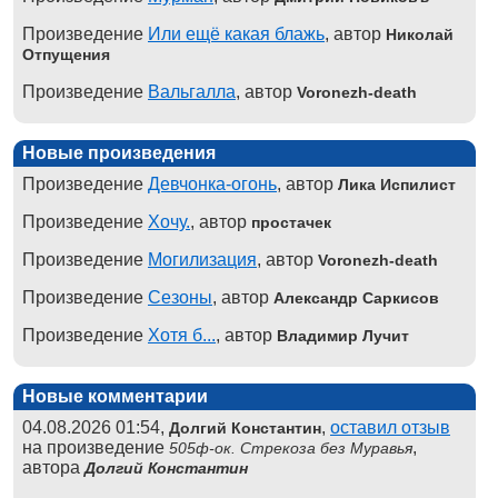
Произведение
Или ещё какая блажь
, автор
Николай
Отпущения
Произведение
Вальгалла
, автор
Voronezh-death
Новые произведения
Произведение
Девчонка-огонь
, автор
Лика Испилист
Произведение
Хочу.
, автор
простачек
Произведение
Могилизация
, автор
Voronezh-death
Произведение
Сезоны
, автор
Александр Саркисов
Произведение
Хотя б...
, автор
Владимир Лучит
Новые комментарии
04.08.2026 01:54,
,
оставил отзыв
Долгий Константин
на произведение
,
505ф-ок. Стрекоза без Муравья
автора
Долгий Константин