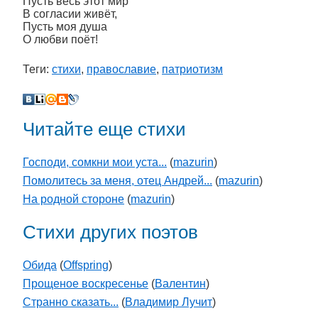
Пусть весь этот мир
В согласии живёт,
Пусть моя душа
О любви поёт!
Теги:
стихи
,
православие
,
патриотизм
Читайте еще стихи
Господи, сомкни мои уста...
(
mazurin
)
Помолитесь за меня, отец Андрей...
(
mazurin
)
На родной стороне
(
mazurin
)
Стихи других поэтов
Обида
(
Offspring
)
Прощеное воскресенье
(
Валентин
)
Странно сказать...
(
Владимир Лучит
)