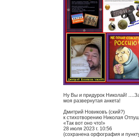
Ну Вы и придурок Николай! ….З
моя развернутая анкета!
Дмитрий Новиковъ (ский?)
к стихотворению Николая Отпу
«Так вот оно что!»
28 июля 2023 г. 10:56
(сохранена орфография и пунк