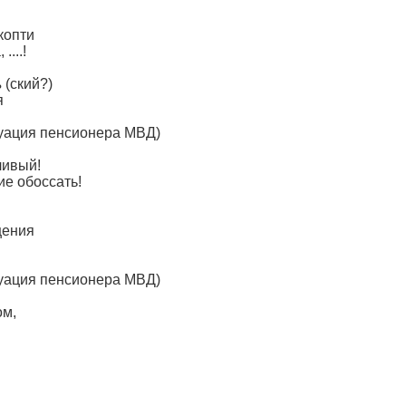
 копти
....!
 (ский?)
я
туация пенсионера МВД)
ливый!
ие обоссать!
щения
туация пенсионера МВД)
ом,