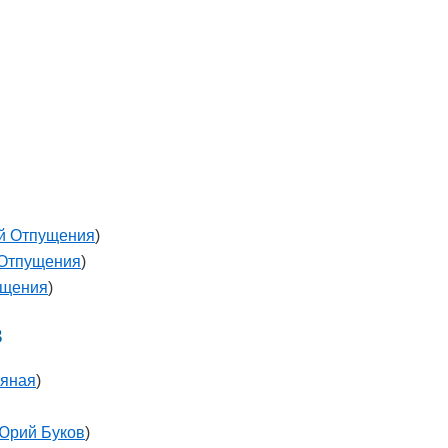
й Отпущения
)
Отпущения
)
ущения
)
в
ряная
)
Юрий Буков
)