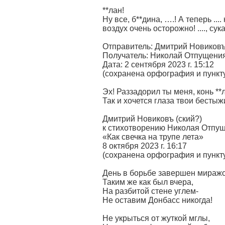
**лан!
Ну все, б**дина, ….! А теперь ....
воздух очень осторожно! ...., сука, 
Отправитель: Дмитрий Новиковъ
Получатель: Николай Отпущени
Дата: 2 сентября 2023 г. 15:12
(сохранена орфография и пунк
Эх! Раззадорил ты меня, конь **
Так и хочется глаза твои бестыж
Дмитрий Новиковъ (ский?)
к стихотворению Николая Отпу
«Как свечка на трупе лета»
8 октября 2023 г. 16:17
(сохранена орфография и пунк
День в борьбе завершен мираж
Таким же как был вчера,
На разбитой стене углем-
Не оставим Донбасс никогда!
Не укрыться от жуткой мглы,