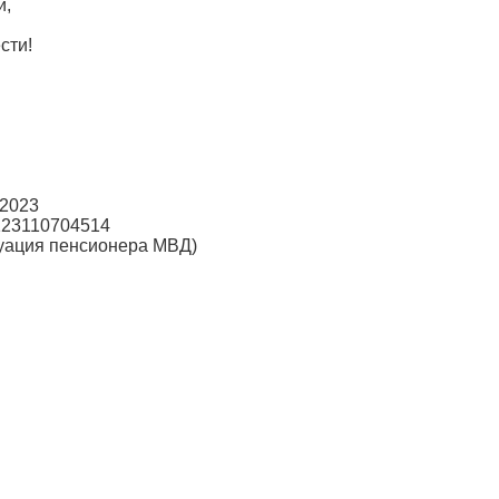
и,
сти!
 2023
123110704514
туация пенсионера МВД)