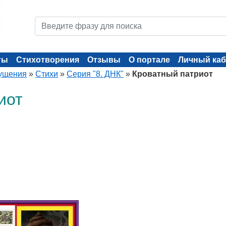
ты
Стихотворения
Отзывы
О портале
Личный каб
ущения
»
Стихи
»
Серия "8. ДНК"
»
Кроватный патриот
иот