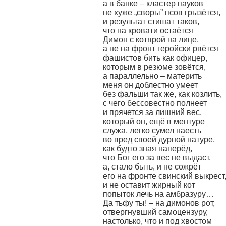
а в банке – кластер пауков
не хуже „своры” псов грызётся,
и результат стишат таков,
что на кровати остаётся
Димон с котярой на лице,
а не на фронт геройски рвётся
фашистов бить как офицер,
которым в резюме зовётся,
а параллельно – материть
меня он доблестно умеет
без фальши так же, как козлить,
с чего бессовестно полнеет
и прячется за лишний вес,
который он, ещё в ментуре
служа, легко сумел наесть
во вред своей дурной натуре,
как будто зная наперёд,
что Бог его за вес не выдаст,
а, стало быть, и не сожрёт
его на фронте свинский выкрест
и не оставит жирный кот
попыток лечь на амбразуру…
Да тьфу ты! – на димонов рот,
отвергнувший самоцензуру,
настолько, что и под хвостом