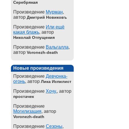
Серебряная
Произведение
Мурман
,
автор
Дмитрий Новиковъ
Произведение
Или ещё
какая блажь
, автор
Николай Отпущения
Произведение
Вальгалла
,
автор
Voronezh-death
Новые произведения
Произведение
Девчонка-
огонь
, автор
Лика Испилист
Произведение
Хочу.
, автор
простачек
Произведение
Могилизация
, автор
Voronezh-death
Произведение
Сезоны
,