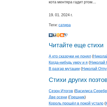
кота ментяра гадит ртом…
19. 01. 2024 г.
Теги:
сатира
Читайте еще стихи
А кто сказочки не понял
(
Никола
Когда-нибудь умру и я
(
Николай 
В разгар мутации
(
Николай Отп
Стихи других поэто
Сезон Итогов
(
Василиса Сереб
Две осени
(
Грешник
)
Король прошёл в покой устало
(