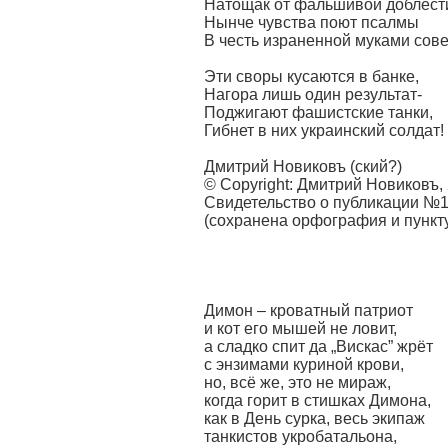
Натощак от фальшивой доблест
Нынче чувства поют псалмы
В честь израненной муками сове
Эти своры кусаются в банке,
Нагора лишь один результат-
Поджигают фашистские танки,
Гибнет в них украинский солдат!
Дмитрий Новиковъ (ский?)
© Copyright: Дмитрий Новиковъ,
Свидетельство о публикации №
(сохранена орфография и пунк
Димон – кроватный патриот
и кот его мышей не ловит,
а сладко спит да „Вискас” жрёт
с энзимами куриной крови,
но, всё же, это не мираж,
когда горит в стишках Димона,
как в День сурка, весь экипаж
танкистов укробатальона,