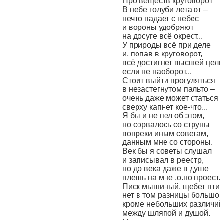
Про веществ круговорот
В небе голуби летают –
нечто падает с небес
и вороны удобряют
на досуге всё окрест...
У природы всё при деле
и, попав в круговорот,
всё достигнет высшей цел
если не наоборот...
Стоит выйти прогуляться
в незастегнутом пальто –
очень даже может статься
сверху капнет кое-что...
Я бы и не пел об этом,
но сорвалось со струны
вопреки иным советам,
данным мне со стороны.
Век бы я советы слушал
и записывал в реестр,
но до века даже в душе
плешь на мне .о.но проест.
Писк мышиный, щебет пти
нет в том разницы большо
кроме небольших различи
между шляпой и душой.