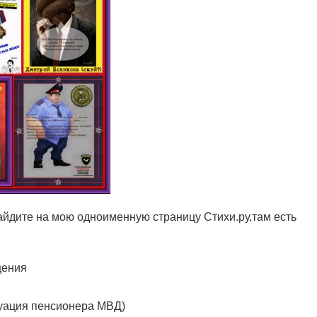
айдите на мою одноименную страницу Стихи.ру,там есть
щения
туация пенсионера МВД)