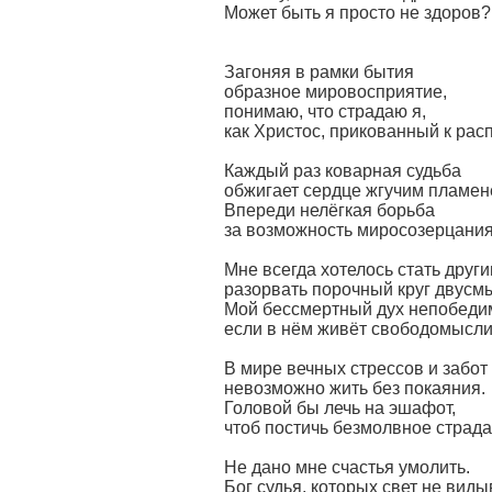
Может быть я просто не здоров?.
Загоняя в рамки бытия
образное мировосприятие,
понимаю, что страдаю я,
как Христос, прикованный к рас
Каждый раз коварная судьба
обжигает сердце жгучим пламен
Впереди нелёгкая борьба
за возможность миросозерцания
Мне всегда хотелось стать други
разорвать порочный круг двусм
Мой бессмертный дух непобеди
если в нём живёт свободомысли
В мире вечных стрессов и забот
невозможно жить без покаяния.
Головой бы лечь на эшафот,
чтоб постичь безмолвное страда
Не дано мне счастья умолить.
Бог судья, которых свет не виды