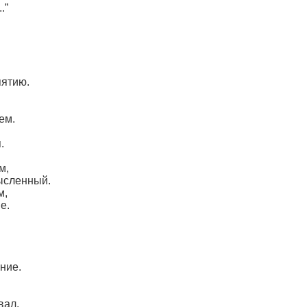
.”
пятию.
ем.
.
м,
ысленный.
м,
е.
ние.
вал.