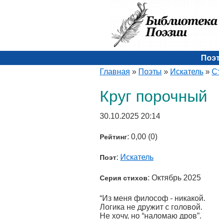
Поэ
Главная
»
Поэты
»
Искатель
»
С
Круг порочный
30.10.2025 20:14
: 0,00 (0)
Рейтинг
:
Искатель
Поэт
: Октябрь 2025
Серия стихов
“Из меня философ - никакой.
Логика не дружит с головой.
Не хочу, но “наломаю дров”.