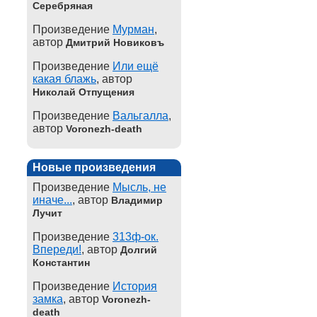
Серебряная
Произведение
Мурман
,
автор
Дмитрий Новиковъ
Произведение
Или ещё
какая блажь
, автор
Николай Отпущения
Произведение
Вальгалла
,
автор
Voronezh-death
Новые произведения
Произведение
Мысль, не
иначе...
, автор
Владимир
Лучит
Произведение
313ф-ок.
Впереди!
, автор
Долгий
Константин
Произведение
История
замка
, автор
Voronezh-
death