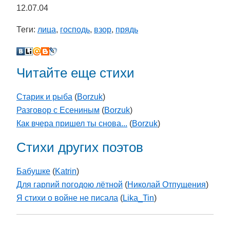
12.07.04
Теги:
лица
,
господь
,
взор
,
прядь
Читайте еще стихи
Старик и рыба
(
Borzuk
)
Разговор с Есениным
(
Borzuk
)
Как вчера пришел ты снова...
(
Borzuk
)
Стихи других поэтов
Бабушке
(
Katrin
)
Для гарпий погодою лётной
(
Николай Отпущения
)
Я стихи о войне не писала
(
Lika_Tin
)