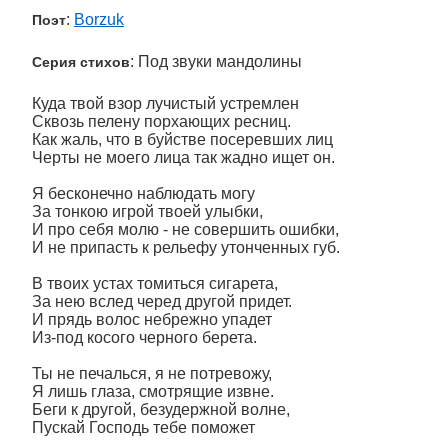
:
Borzuk
Поэт
: Под звуки мандолины
Серия стихов
Куда твой взор лучистый устремлен
Сквозь пелену порхающих ресниц.
Как жаль, что в буйстве посеревших лиц
Черты не моего лица так жадно ищет он.
Я бесконечно наблюдать могу
За тонкою игрой твоей улыбки,
И про себя молю - не совершить ошибки,
И не припасть к рельефу утонченных губ.
В твоих устах томиться сигарета,
За нею вслед черед другой придет.
И прядь волос небрежно упадет
Из-под косого черного берета.
Ты не печалься, я не потревожу,
Я лишь глаза, смотрящие извне.
Беги к другой, безудержной волне,
Пускай Господь тебе поможет