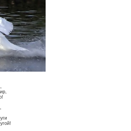
,
ир,
р!
,
уги
угой!