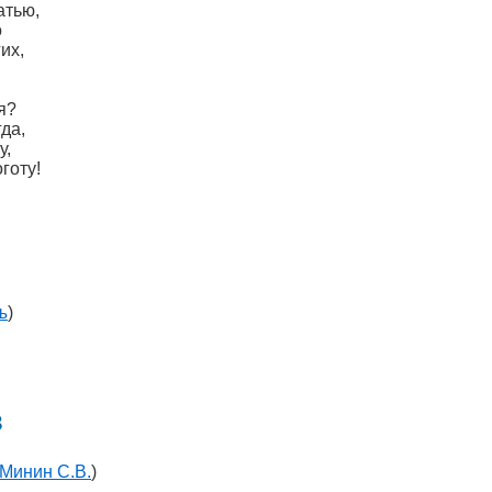
атью,
о
их,
я?
да,
у,
готу!
ъ
)
в
Минин С.В.
)