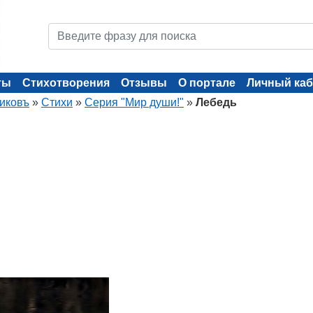
ты
Стихотворения
Отзывы
О портале
Личный каб
иковъ
»
Стихи
»
Серия "Мир души!"
»
Лебедь