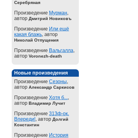
Серебряная
Произведение
Мурман
,
автор
Дмитрий Новиковъ
Произведение
Или ещё
какая блажь
, автор
Николай Отпущения
Произведение
Вальгалла
,
автор
Voronezh-death
Новые произведения
Произведение
Сезоны
,
автор
Александр Саркисов
Произведение
Хотя б...
,
автор
Владимир Лучит
Произведение
313ф-ок.
Впереди!
, автор
Долгий
Константин
Произведение
История