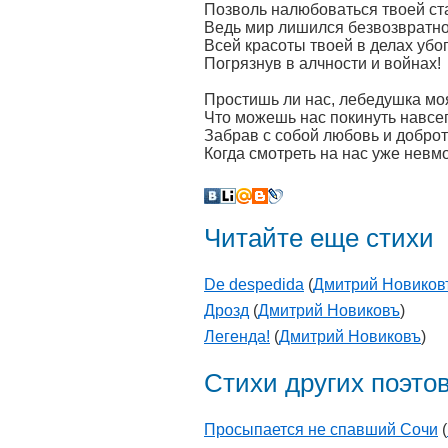
Позволь налюбоваться твоей ст
Ведь мир лишился безвозвратн
Всей красоты твоей в делах убог
Погрязнув в алчности и войнах!
Простишь ли нас, лебедушка мо
Что можешь нас покинуть навсег
Забрав с собой любовь и доброт
Когда смотреть на нас уже невмо
Читайте еще стихи
De despedida
(
Дмитрий Новиков
Дрозд
(
Дмитрий Новиковъ
)
Легенда!
(
Дмитрий Новиковъ
)
Стихи других поэто
Просыпается не спавший Сочи
(