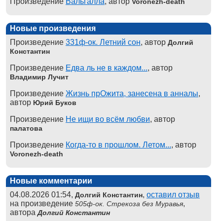
Произведение
Вальгалла
, автор
Voronezh-death
Новые произведения
Произведение
331ф-ок. Летний сон
, автор
Долгий
Константин
Произведение
Едва ль не в каждом...
, автор
Владимир Лучит
Произведение
Жизнь прОжита, занесена в анналы
,
автор
Юрий Буков
Произведение
Не ищи во всём любви
, автор
палатова
Произведение
Когда-то в прошлом. Летом...
, автор
Voronezh-death
Новые комментарии
04.08.2026 01:54,
,
оставил отзыв
Долгий Константин
на произведение
,
505ф-ок. Стрекоза без Муравья
автора
Долгий Константин