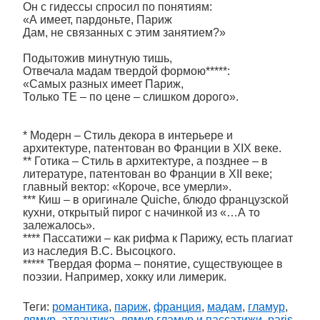
Он с гидессы спросил по понятиям:
«А имеет, пардоньте, Париж
Дам, не связанных с этим занятием?»
Подытожив минутную тишь,
Отвечала мадам твердой формою*****:
«Самых разных имеет Париж,
Только ТЕ – по цене – слишком дорого».
* Модерн – Стиль декора в интерьере и
архитектуре, патентован во Франции в XIX веке.
** Готика – Стиль в архитектуре, а позднее – в
литературе, патентован во Франции в XII веке;
главный вектор: «Короче, все умерли».
*** Киш – в оригинале Quiche, блюдо французской
кухни, открытый пирог с начинкой из «…А то
залежалось».
**** Пассатижи – как рифма к Парижу, есть плагиат
из наследия В.С. Высоцкого.
***** Твердая форма – понятие, существующее в
поэзии. Например, хокку или лимерик.
Теги:
романтика
,
париж
,
франция
,
мадам
,
гламур
,
лямур
,
атлантика
,
лямур гламур и пассатижи
,
paris
,