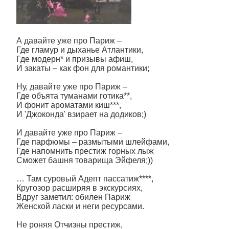
А давайте уже про Париж –
Где гламур и дыханье Атлантики,
Где модерн* и призывы афиш,
И закаты – как фон для романтики;
Ну, давайте уже про Париж –
Где объята туманами готика**,
И фонит ароматами киш***,
И 'Джоконда' взирает на додиков;)
И давайте уже про Париж –
Где парфюмы – размытыми шлейфами,
Где напомнить престиж горных лыж
Сможет башня товарища Эйфеля;))
… Там суровый Адепт пассатиж****,
Кругозор расширяя в экскурсиях,
Вдруг заметил: обилен Париж
Женской ласки и неги ресурсами.
Не роняя Отчизны престиж,