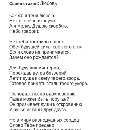
: Любовь
Серия стихов
Как же я тебя люблю.
Нет, вселенная звучит.
А я молчу. Душою скорблю.
Небо говорит.
Без тебя тоскливо в днях -
Обет будущей силы светлого огня.
Если слово не принимается,
Зачем оно рождается?
Для будущих мистерий,
Переждав ветра безверий,
Летит душа к свету твоего взора,
Готовая принять сталь твоего укора.
Господи, стих по вдохновению
Разве может быть поруган?
Он призывает души к откровению
У ручья истины друг друга.
Но в миру равнодушных сердец
Слово Твое предано