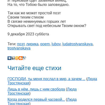
И терновый одет забвенья венец,
На то, что Тобою было заповедано.
Так как же может простой поэт
Своим тихим стихом
В связке неминуемых горших лет
Открывать свет под небесным Твоим окном?
9 декабря 2023 суббота
Теги:
поэт
,
лирика
,
poem
,
lubov
,
ludatrostyanskaya
,
trostyanskaya
Читайте еще стихи
ГОСПОДИ, ты меня послал в мир, а зачем ...
(
Люда
Тростянская
)
Лишь в нём, лишь с ним свобода
(
Люда
Тростянская
)
Когда родился первый часовой...
(
Люда
Тростянская
)