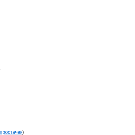
.
простачек
)