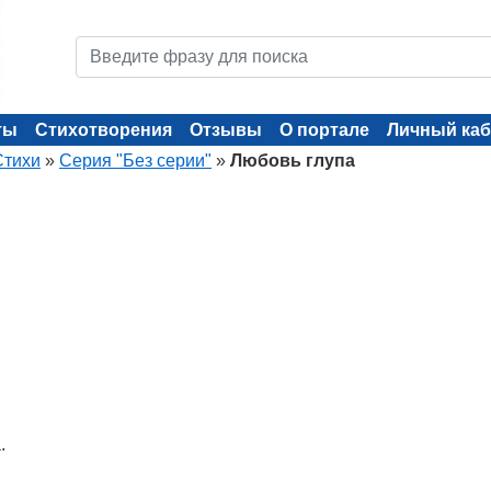
ты
Стихотворения
Отзывы
О портале
Личный каб
Стихи
»
Серия "Без серии"
»
Любовь глупа
.