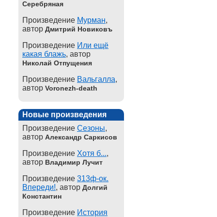
Серебряная
Произведение
Мурман
,
автор
Дмитрий Новиковъ
Произведение
Или ещё
какая блажь
, автор
Николай Отпущения
Произведение
Вальгалла
,
автор
Voronezh-death
Новые произведения
Произведение
Сезоны
,
автор
Александр Саркисов
Произведение
Хотя б...
,
автор
Владимир Лучит
Произведение
313ф-ок.
Впереди!
, автор
Долгий
Константин
Произведение
История