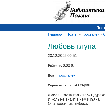
Поэ
Главная
»
Поэты
»
простачек
»
Любовь глупа
20.12.2025 09:51
: 0,00 (0)
Рейтинг
:
простачек
Поэт
: Без серии
Серия стихов
Любовь глупа коль любит дурака
И коль не видит в нём изъяна.
Она порой так глубока.