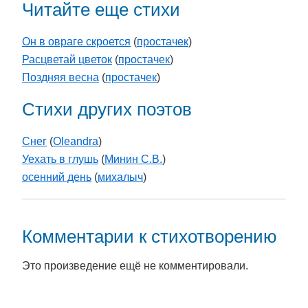
Читайте еще стихи
Он в овраге скроется
(
простачек
)
Расцветай цветок
(
простачек
)
Поздняя весна
(
простачек
)
Стихи других поэтов
Снег
(
Oleandra
)
Уехать в глушь
(
Минин С.В.
)
осенний день
(
михалыч
)
Комментарии к стихотворению
Это произведение ещё не комментировали.