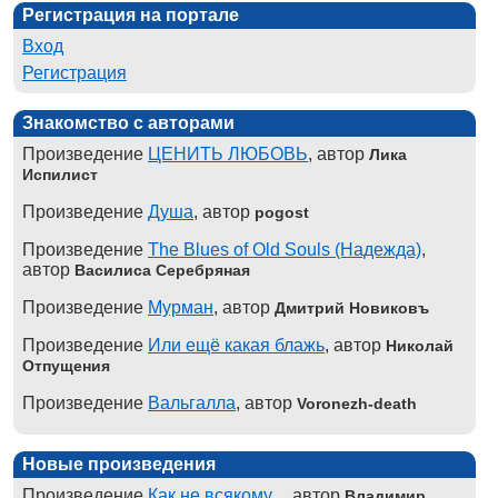
Регистрация на портале
Вход
Регистрация
Знакомство с авторами
Произведение
ЦЕНИТЬ ЛЮБОВЬ
, автор
Лика
Испилист
Произведение
Душа
, автор
pogost
Произведение
The Blues of Old Souls (Надежда)
,
автор
Василиса Серебряная
Произведение
Мурман
, автор
Дмитрий Новиковъ
Произведение
Или ещё какая блажь
, автор
Николай
Отпущения
Произведение
Вальгалла
, автор
Voronezh-death
Новые произведения
Произведение
Как не всякому...
, автор
Владимир