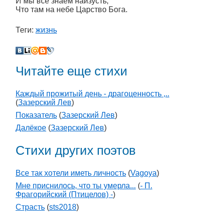
И мы все знаем наизусть,
Что там на небе Царство Бога.
Теги:
жизнь
Читайте еще стихи
Каждый прожитый день - драгоценность ,..
(
Зазерский Лев
)
Показатель
(
Зазерский Лев
)
Далёкое
(
Зазерский Лев
)
Стихи других поэтов
Все так хотели иметь личность
(
Vagoya
)
Мне приснилось, что ты умерла...
(
- П.
Фрагорийский (Птицелов) -
)
Страсть
(
sts2018
)