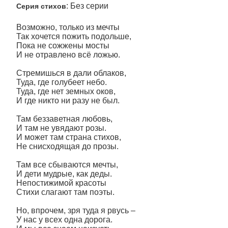
: Без серии
Серия стихов
Возможно, только из мечты
Так хочется пожить подольше,
Пока не сожжены мосты
И не отравлено всё ложью.
Стремишься в дали облаков,
Туда, где голубеет небо.
Туда, где нет земных оков,
И где никто ни разу не был.
Там беззаветная любовь,
И там не увядают розы.
И может там страна стихов,
Не снисходящая до прозы.
Там все сбываются мечты,
И дети мудрые, как деды.
Непостижимой красоты
Стихи слагают там поэты.
Но, впрочем, зря туда я рвусь –
У нас у всех одна дорога.