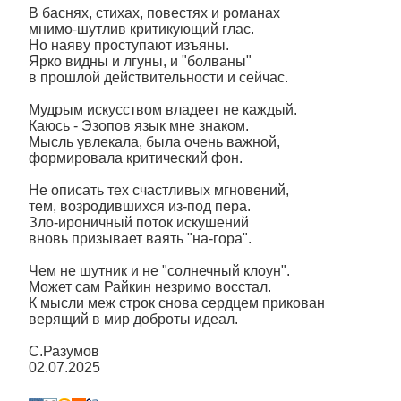
В баснях, стихах, повестях и романах
мнимо-шутлив критикующий глас.
Но наяву проступают изъяны.
Ярко видны и лгуны, и "болваны"
в прошлой действительности и сейчас.
Мудрым искусством владеет не каждый.
Каюсь - Эзопов язык мне знаком.
Мысль увлекала, была очень важной,
формировала критический фон.
Не описать тех счастливых мгновений,
тем, возродившихся из-под пера.
Зло-ироничный поток искушений
вновь призывает ваять "на-гора".
Чем не шутник и не "солнечный клоун".
Может сам Райкин незримо восстал.
К мысли меж строк снова сердцем прикован
верящий в мир доброты идеал.
С.Разумов
02.07.2025