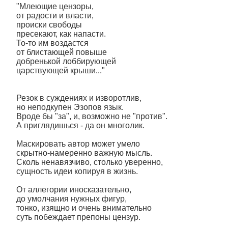
"Млеющие цензоры,
от радости и власти,
происки свободы
пресекают, как напасти.
То-то им воздастся
от блистающей повыше
добренькой лоббирующей
царствующей крыши..."
Резок в суждениях и изворотлив,
но неподкупен Эзопов язык.
Вроде бы "за", и, возможно не "против".
А приглядишься - да он многолик.
Маскировать автор может умело
скрытно-намеренно важную мысль.
Сколь ненавязчиво, столько уверенно,
сущность идеи копируя в жизнь.
От аллегории иносказательно,
до умолчания нужных фигур,
тонко, изящно и очень внимательно
суть побеждает препоны цензур.