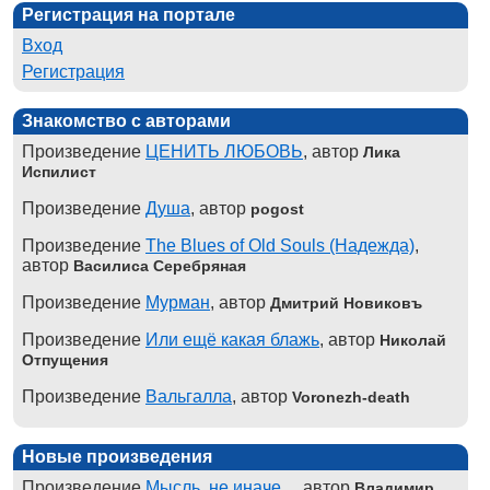
Регистрация на портале
Вход
Регистрация
Знакомство с авторами
Произведение
ЦЕНИТЬ ЛЮБОВЬ
, автор
Лика
Испилист
Произведение
Душа
, автор
pogost
Произведение
The Blues of Old Souls (Надежда)
,
автор
Василиса Серебряная
Произведение
Мурман
, автор
Дмитрий Новиковъ
Произведение
Или ещё какая блажь
, автор
Николай
Отпущения
Произведение
Вальгалла
, автор
Voronezh-death
Новые произведения
Произведение
Мысль, не иначе...
, автор
Владимир