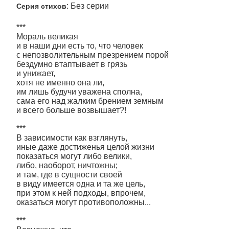
: Без серии
Серия стихов
***
Мораль великая
и в наши дни есть то, что человек
с непозволительным презрением порой
бездумно втаптывает в грязь
и унижает,
хотя не именно она ли,
им лишь будучи уважена сполна,
сама его над жалким брением земным
и всего больше возвышает?!
***
В зависимости как взглянуть,
иные даже достиженья целой жизни
показаться могут либо велики,
либо, наоборот, ничтожны;
и там, где в сущности своей
в виду имеется одна и та же цель,
при этом к ней подходы, впрочем,
оказаться могут противоположны...
***