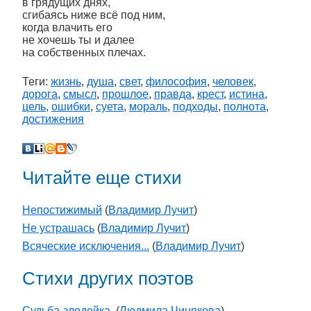
в грядущих днях,
сгибаясь ниже всё под ним,
когда влачить его
не хочешь ты и далее
на собственных плечах.
Теги:
жизнь
,
душа
,
свет
,
философия
,
человек
,
дорога
,
смысл
,
прошлое
,
правда
,
крест
,
истина
,
цель
,
ошибки
,
суета
,
мораль
,
подходы
,
полнота
,
достижения
Читайте еще стихи
Непостижимый
(
Владимир Лучит
)
Не устрашась
(
Владимир Лучит
)
Всяческие исключения...
(
Владимир Лучит
)
Стихи других поэтов
Судьба-злодейка.
(
Людмила Чинякова
)