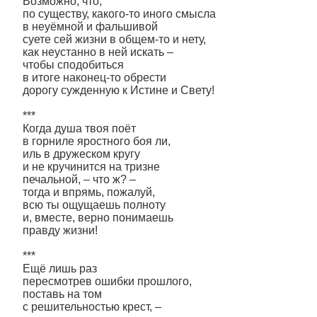
Возможно, что,
по существу, какого-то иного смысла
в неуёмной и фальшивой
суете сей жизни в общем-то и нету,
как неустанно в ней искать –
чтобы сподобиться
в итоге наконец-то обрести
дорогу сужденную к Истине и Свету!
***
Когда душа твоя поёт
в горниле яростного боя ли,
иль в дружеском кругу
и не кручинится на тризне
печальной, – что ж? –
тогда и впрямь, пожалуй,
всю ты ощущаешь полноту
и, вместе, верно понимаешь
правду жизни!
***
Ещё лишь раз
пересмотрев ошибки прошлого,
поставь на том
с решительностью крест, –