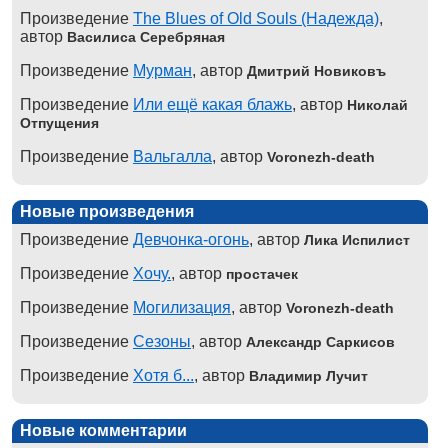
Произведение
The Blues of Old Souls (Надежда)
,
автор
Василиса Серебряная
Произведение
Мурман
, автор
Дмитрий Новиковъ
Произведение
Или ещё какая блажь
, автор
Николай
Отпущения
Произведение
Вальгалла
, автор
Voronezh-death
Новые произведения
Произведение
Девчонка-огонь
, автор
Лика Испилист
Произведение
Хочу.
, автор
простачек
Произведение
Могилизация
, автор
Voronezh-death
Произведение
Сезоны
, автор
Александр Саркисов
Произведение
Хотя б...
, автор
Владимир Лучит
Новые комментарии