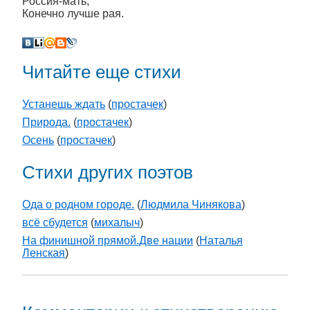
Россия-мать,
Конечно лучше рая.
Читайте еще стихи
Устанешь ждать
(
простачек
)
Природа.
(
простачек
)
Осень
(
простачек
)
Стихи других поэтов
Ода о родном городе.
(
Людмила Чинякова
)
всё сбудется
(
михалыч
)
На финишной прямой.Две нации
(
Наталья
Ленская
)