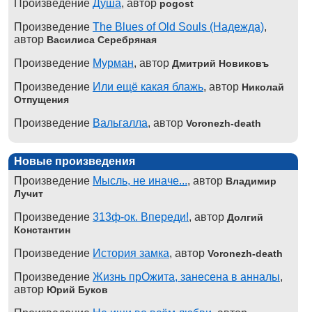
Произведение
Душа
, автор
pogost
Произведение
The Blues of Old Souls (Надежда)
,
автор
Василиса Серебряная
Произведение
Мурман
, автор
Дмитрий Новиковъ
Произведение
Или ещё какая блажь
, автор
Николай
Отпущения
Произведение
Вальгалла
, автор
Voronezh-death
Новые произведения
Произведение
Мысль, не иначе...
, автор
Владимир
Лучит
Произведение
313ф-ок. Впереди!
, автор
Долгий
Константин
Произведение
История замка
, автор
Voronezh-death
Произведение
Жизнь прОжита, занесена в анналы
,
автор
Юрий Буков