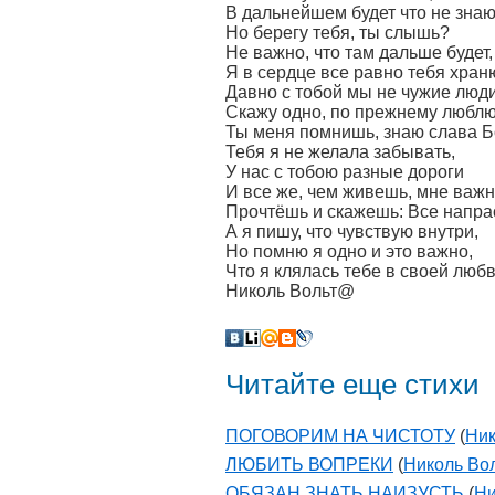
В дальнейшем будет что не знаю
Но берегу тебя, ты слышь?
Не важно, что там дальше будет,
Я в сердце все равно тебя хран
Давно с тобой мы не чужие люди
Скажу одно, по прежнему люблю
Ты меня помнишь, знаю слава Бо
Тебя я не желала забывать,
У нас с тобою разные дороги
И все же, чем живешь, мне важн
Прочтёшь и скажешь: Все напра
А я пишу, что чувствую внутри,
Но помню я одно и это важно,
Что я клялась тебе в своей любв
Николь Вольт@
Читайте еще стихи
ПОГОВОРИМ НА ЧИСТОТУ
(
Ник
ЛЮБИТЬ ВОПРЕКИ
(
Николь Во
ОБЯЗАН ЗНАТЬ НАИЗУСТЬ
(
Ни