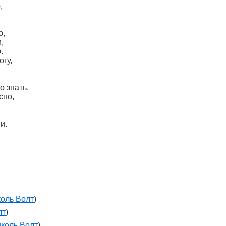
,
ю,
,
.
гу,
о знать.
сно,
и.
оль Волт
)
лт
)
коль Волт
)