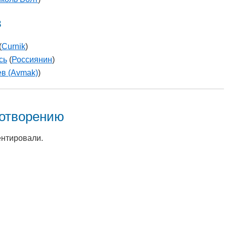
в
(
Curnik
)
сь
(
Россиянин
)
в (Avmak)
)
хотворению
ентировали.