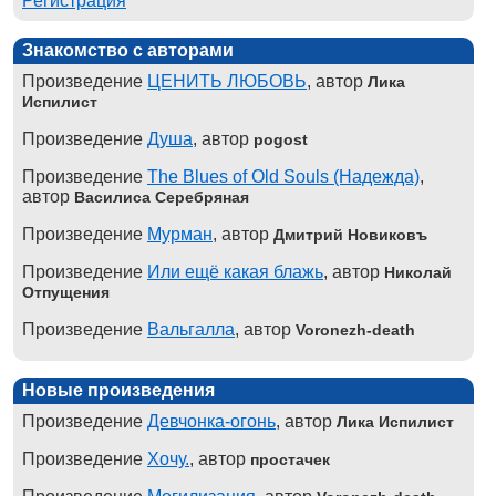
Регистрация
Знакомство с авторами
Произведение
ЦЕНИТЬ ЛЮБОВЬ
, автор
Лика
Испилист
Произведение
Душа
, автор
pogost
Произведение
The Blues of Old Souls (Надежда)
,
автор
Василиса Серебряная
Произведение
Мурман
, автор
Дмитрий Новиковъ
Произведение
Или ещё какая блажь
, автор
Николай
Отпущения
Произведение
Вальгалла
, автор
Voronezh-death
Новые произведения
Произведение
Девчонка-огонь
, автор
Лика Испилист
Произведение
Хочу.
, автор
простачек