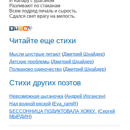
И напару с ураганом
Разливают по стаканам
Всем подряд печаль и сырость.
Сдался свет врагу на милость.
Читайте еще стихи
Мысли шустрые летают
(
Дмитрий Шнайдер
)
Детские проблемы
(
Дмитрий Шнайдер
)
Полканово одиночество
(
Дмитрий Шнайдер
)
Стихи других поэтов
Невозможная цыганочка
(
Андрей Иогансен
)
Над водной ряской
(
Eva_ramiR
)
БЕССОННИЦА ПОДИКТОВАЛА ХОККУ..
(
Сергей
МЫРДИН
)