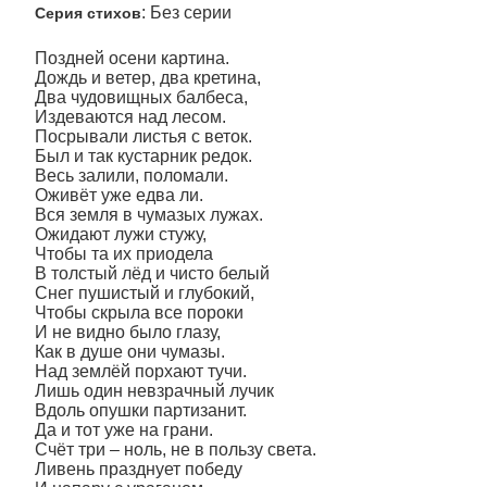
: Без серии
Серия стихов
Поздней осени картина.
Дождь и ветер, два кретина,
Два чудовищных балбеса,
Издеваются над лесом.
Посрывали листья с веток.
Был и так кустарник редок.
Весь залили, поломали.
Оживёт уже едва ли.
Вся земля в чумазых лужах.
Ожидают лужи стужу,
Чтобы та их приодела
В толстый лёд и чисто белый
Снег пушистый и глубокий,
Чтобы скрыла все пороки
И не видно было глазу,
Как в душе они чумазы.
Над землёй порхают тучи.
Лишь один невзрачный лучик
Вдоль опушки партизанит.
Да и тот уже на грани.
Счёт три – ноль, не в пользу света.
Ливень празднует победу