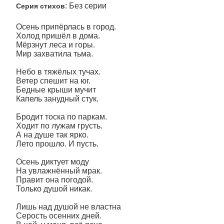
: Без серии
Серия стихов
Осень припёрлась в город.
Холод пришёл в дома.
Мёрзнут леса и горы.
Мир захватила тьма.
Небо в тяжёлых тучах.
Ветер спешит на юг.
Бедные крыши мучит
Капель занудный стук.
Бродит тоска по паркам.
Ходит по лужам грусть.
А на душе так ярко.
Лето прошло. И пусть.
Осень диктует моду
На увлажнённый мрак.
Правит она погодой.
Только душой никак.
Лишь над душой не властна
Серость осенних дней.