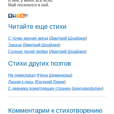
В ней, у меня, всё ясно.
Май поселился в ней.
Читайте еще стихи
С точки зрения звёзд
(
Дмитрий Шнайдер
)
Зараза
(
Дмитрий Шнайдер
)
Солнце твоей любви
(
Дмитрий Шнайдер
)
Стихи других поэтов
Не помиловал
(
Нина Шеменкова
)
Лицом к лицу.
(
Евгений Левик
)
С девника пожелтевших страниц
(
spervapodumay
)
Комментарии к стихотворению