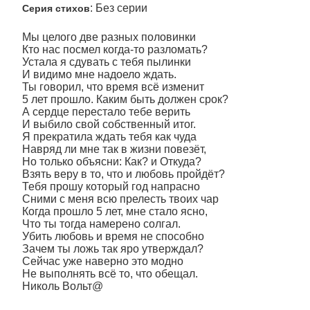
: Без серии
Серия стихов
Мы целого две разных половинки
Кто нас посмел когда-то разломать?
Устала я сдувать с тебя пылинки
И видимо мне надоело ждать.
Ты говорил, что время всё изменит
5 лет прошло. Каким быть должен срок?
А сердце перестало тебе верить
И выбило свой собственный итог.
Я прекратила ждать тебя как чуда
Навряд ли мне так в жизни повезёт,
Но только объясни: Как? и Откуда?
Взять веру в то, что и любовь пройдёт?
Тебя прошу который год напрасно
Сними с меня всю прелесть твоих чар
Когда прошло 5 лет, мне стало ясно,
Что ты тогда намерено солгал.
Убить любовь и время не способно
Зачем ты ложь так яро утверждал?
Сейчас уже наверно это модно
Не выполнять всё то, что обещал.
Николь Вольт@