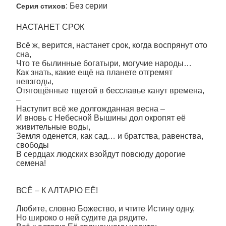
: Без серии
Серия стихов
НАСТАНЕТ СРОК
Всё ж, верится, настанет срок, когда воспрянут ото
сна,
Что те былинные богатыри, могучие народы…
Как знать, какие ещё на планете отгремят
невзгоды,
Отягощённые тщетой в бесславье канут времена,
–
Наступит всё же долгожданная весна –
И вновь с Небесной Вышины дол окропят её
живительные воды,
Земля оденется, как сад… и братства, равенства,
свободы
В сердцах людских взойдут повсюду дорогие
семена!
ВСЁ – К АЛТАРЮ ЕЁ!
Любите, словно Божество, и чтите Истину одну,
Но широко о ней судите да рядите.