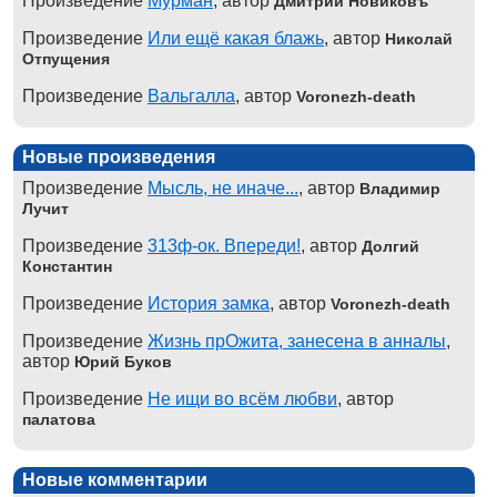
Произведение
Мурман
, автор
Дмитрий Новиковъ
Произведение
Или ещё какая блажь
, автор
Николай
Отпущения
Произведение
Вальгалла
, автор
Voronezh-death
Новые произведения
Произведение
Мысль, не иначе...
, автор
Владимир
Лучит
Произведение
313ф-ок. Впереди!
, автор
Долгий
Константин
Произведение
История замка
, автор
Voronezh-death
Произведение
Жизнь прОжита, занесена в анналы
,
автор
Юрий Буков
Произведение
Не ищи во всём любви
, автор
палатова
Новые комментарии