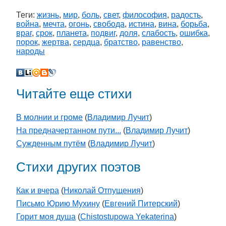
Теги:
жизнь
,
мир
,
боль
,
свет
,
философия
,
радость
,
война
,
мечта
,
огонь
,
свобода
,
истина
,
вина
,
борьба
,
враг
,
срок
,
планета
,
подвиг
,
доля
,
слабость
,
ошибка
,
порок
,
жертва
,
сердца
,
братство
,
равенство
,
народы
Читайте еще стихи
В молнии и громе
(
Владимир Лучит
)
На предначертанном пути...
(
Владимир Лучит
)
Сужденным путём
(
Владимир Лучит
)
Стихи других поэтов
Как и вчера
(
Николай Отпущения
)
Письмо Юрию Мухину
(
Евгений Питерский
)
Горит моя душа
(
Chistostupowa Yekaterina
)