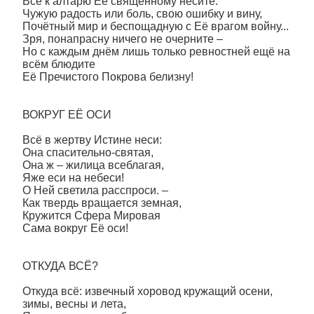
Всё к алтарю Её священному несите:
Чужую радость или боль, свою ошибку и вину,
Почётный мир и беспощадную с Её врагом войну...
Зря, понапрасну ничего не очерните –
Но с каждым днём лишь только ревностней ещё на
всём блюдите
Её Пречистого Покрова белизну!
ВОКРУГ ЕЁ ОСИ
Всё в жертву Истине неси:
Она спасительно-святая,
Она ж – жилица всеблагая,
Яже еси на небеси!
О Ней светила расспроси. –
Как твердь вращается земная,
Кружится Сфера Мировая
Сама вокруг Её оси!
ОТКУДА ВСЁ?
Откуда всё: извечный хоровод кружащий осени,
зимы, весны и лета,