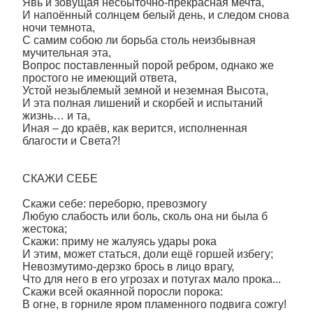
Явь и зовущая несбыточно-прекрасная мечта,
И напоённый солнцем белый день, и следом снова
ночи темнота,
С самим собою ли борьба столь неизбывная
мучительная эта,
Вопрос поставленный порой ребром, однако же
простого не имеющий ответа,
Устой незыблемый земной и неземная Высота,
И эта полная лишений и скорбей и испытаний
жизнь… и та,
Иная – до краёв, как верится, исполненная
благости и Света?!
СКАЖИ СЕБЕ
Скажи себе: переборю, превозмогу
Любую слабость или боль, сколь она ни была б
жестока;
Скажи: приму не жалуясь удары рока
И этим, может статься, доли ещё горшей избегу;
Невозмутимо-дерзко брось в лицо врагу,
Что для него в его угрозах и потугах мало прока...
Скажи всей окаянной поросли порока:
В огне, в горниле яром пламенного подвига сожгу!