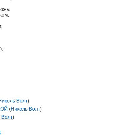
ложь.
ком,
и,
а,
Николь Волт
)
БОЙ
(
Николь Волт
)
 Волт
)
в