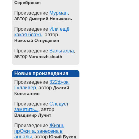
Серебряная
Произведение
Мурман
,
автор
Дмитрий Новиковъ
Произведение
Или ещё
какая блажь
, автор
Николай Отпущения
Произведение
Вальгалла
,
автор
Voronezh-death
Новые произведения
Произведение
322ф-ок.
Гулливер
, автор
Долгий
Константин
Произведение
Следует
заметить...
, автор
Владимир Лучит
Произведение
Жизнь
прОжита, занесена в
анналы
, автор
Юрий Буков