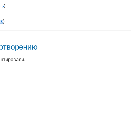
ль
)
ев
)
хотворению
ентировали.