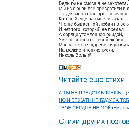
Ведь ты не смог,а я не захотела,
Мы из любви все превратили в 
Ты для меня стал просто челове
Который еще раз мне показал,
Что не бывает той любви на век
И нет того, который не предал.
А сердце утомленное обидой,
Уже не рвется от твоей любви,
Мне кажется я вдребезги разбит
На мелкие и тонкие куски.
Николь Вольт@
Читайте еще стихи
А ТЫ НЕ ПРЕДСТАВЛЯЕШЬ...
(
НО И БЕЖАТЬ НЕ БУДУ ЗА ТО
ТВОЁ СЕРДЦЕ НЕ МОЁ
(
Николь
Стихи других поэто