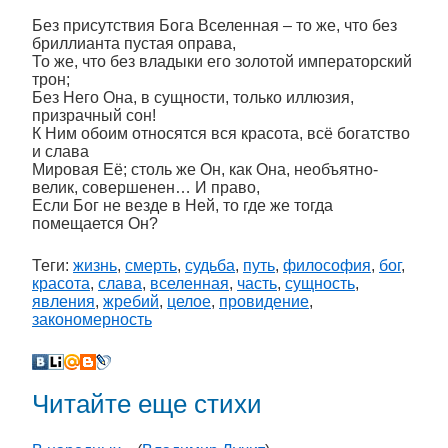
Без присутствия Бога Вселенная – то же, что без
бриллианта пустая оправа,
То же, что без владыки его золотой императорский
трон;
Без Него Она, в сущности, только иллюзия,
призрачный сон!
К Ним обоим относятся вся красота, всё богатство
и слава
Мировая Её; столь же Он, как Она, необъятно-
велик, совершенен… И право,
Если Бог не везде в Ней, то где же тогда
помещается Он?
Теги:
жизнь
,
смерть
,
судьба
,
путь
,
философия
,
бог
,
красота
,
слава
,
вселенная
,
часть
,
сущность
,
явления
,
жребий
,
целое
,
провидение
,
закономерность
Читайте еще стихи