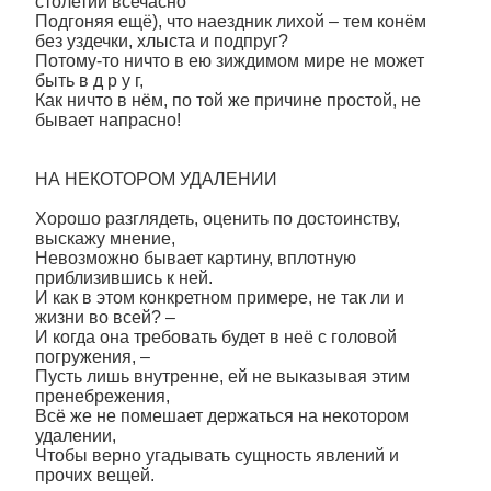
столетий всечасно
Подгоняя ещё), что наездник лихой – тем конём
без уздечки, хлыста и подпруг?
Потому-то ничто в ею зиждимом мире не может
быть в д р у г,
Как ничто в нём, по той же причине простой, не
бывает напрасно!
НА НЕКОТОРОМ УДАЛЕНИИ
Хорошо разглядеть, оценить по достоинству,
выскажу мнение,
Невозможно бывает картину, вплотную
приблизившись к ней.
И как в этом конкретном примере, не так ли и
жизни во всей? –
И когда она требовать будет в неё с головой
погружения, –
Пусть лишь внутренне, ей не выказывая этим
пренебрежения,
Всё же не помешает держаться на некотором
удалении,
Чтобы верно угадывать сущность явлений и
прочих вещей.