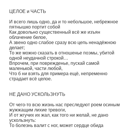
ЦЕЛОЕ и ЧАСТЬ
И всего лишь одно, да и то небольшое, небрежное
пятнышко портит собой
Как довольно существенный всё же изъян
облачение белое,
А звено одно слабое сразу всю цепь ненадёжною
делает;
То же можно сказать в отношенье поэмы, убитой
одной неудачной строкой…
Впрочем, при поврежденье, пускай самой
маленькой, части любой,
Что б ни взять для примера ещё, непременно
страдает всё целое.
НЕ ДАНО УСКОЛЬЗНУТЬ
От чего-то всю жизнь нас преследуют роем осиным
жужжащим лихие тревоги,
И от жгучих их жал, как того ни желай, не дано
ускользнуть:
То болезнь валит с ног, может сердце обида