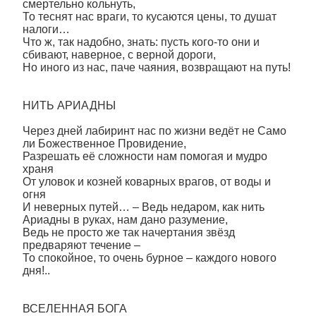
смертельно кольнуть,
То теснят нас враги, то кусаются цены, то душат
налоги…
Что ж, так надобно, знать: пусть кого-то они и
сбивают, наверное, с верной дороги,
Но иного из нас, паче чаяния, возвращают на путь!
НИТЬ АРИАДНЫ
Через дней лабиринт нас по жизни ведёт не Само
ли Божественное Провидение,
Разрешать её сложности нам помогая и мудро
храня
От уловок и козней коварных врагов, от воды и
огня
И неверных путей… – Ведь недаром, как нить
Ариадны в руках, нам дано разумение,
Ведь не просто же так начертания звёзд
предваряют течение –
То спокойное, то очень бурное – каждого нового
дня!..
ВСЕЛЕННАЯ БОГА