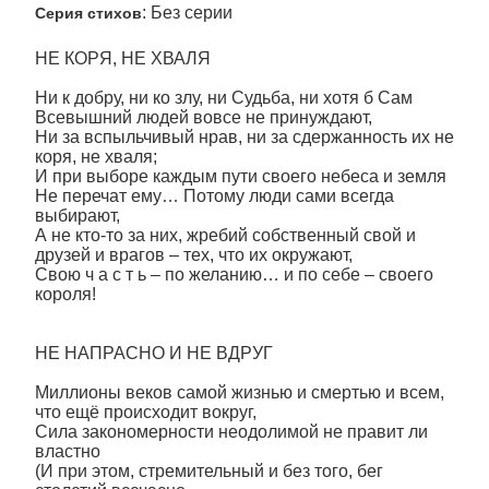
: Без серии
Серия стихов
НЕ КОРЯ, НЕ ХВАЛЯ
Ни к добру, ни ко злу, ни Судьба, ни хотя б Сам
Всевышний людей вовсе не принуждают,
Ни за вспыльчивый нрав, ни за сдержанность их не
коря, не хваля;
И при выборе каждым пути своего небеса и земля
Не перечат ему… Потому люди сами всегда
выбирают,
А не кто-то за них, жребий собственный свой и
друзей и врагов – тех, что их окружают,
Свою ч а с т ь – по желанию… и по себе – своего
короля!
НЕ НАПРАСНО И НЕ ВДРУГ
Миллионы веков самой жизнью и смертью и всем,
что ещё происходит вокруг,
Сила закономерности неодолимой не правит ли
властно
(И при этом, стремительный и без того, бег