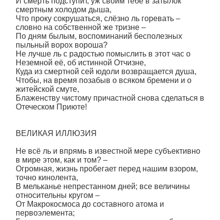
И смерть подступит, уж своим тебе в затылок
смертным холодом дыша,
Что проку сокрушаться, слёзно ль горевать –
словно на собственной же тризне –
По дням былым, воспоминаний бесполезных
пыльный ворох вороша?
Не лучше ль с радостью помыслить в этот час о
Неземной её, об истинной Отчизне,
Куда из смертной сей юдоли возвращается душа,
Чтобы, на время позабыв о всяком бремени и о
житейской смуте,
Блаженству чистому причастной снова сделаться в
Отеческом Приюте!
ВЕЛИКАЯ ИЛЛЮЗИЯ
Не всё ль и впрямь в известной мере субъективно
в мире этом, как и том? –
Огромная, жизнь пробегает перед нашим взором,
точно кинолента,
В мельканье непрестанном дней; все величины
относительны кругом –
От Макрокосмоса до составного атома и
первоэлемента;