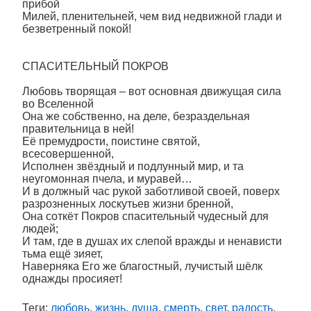
прибой
Милей, пленительней, чем вид недвижной глади и
безветренный покой!
СПАСИТЕЛЬНЫЙ ПОКРОВ
Любовь творящая – вот основная движущая сила
во Вселенной
Она же собственно, на деле, безраздельная
правительница в ней!
Её премудрости, поистине святой,
всесовершенной,
Исполнен звёздный и подлунный мир, и та
неугомонная пчела, и муравей…
И в должный час рукой заботливой своей, поверх
разрозненных лоскутьев жизни бренной,
Она соткёт Покров спасительный чудесный для
людей;
И там, где в душах их слепой вражды и ненависти
тьма ещё зияет,
Наверняка Его же благостный, лучистый шёлк
однажды просияет!
Теги:
любовь
,
жизнь
,
душа
,
смерть
,
свет
,
радость
,