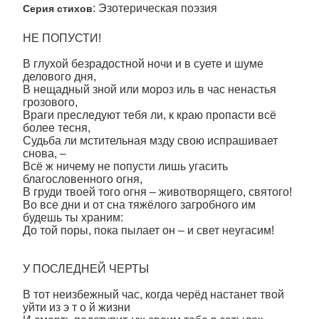
: Эзотерическая поэзия
Серия стихов
НЕ ПОПУСТИ!
В глухой безрадостной ночи и в суете и шуме
делового дня,
В нещадный зной или мороз иль в час ненастья
грозового,
Враги преследуют тебя ли, к краю пропасти всё
более тесня,
Судьба ли мстительная мзду свою испрашивает
снова, –
Всё ж ничему не попусти лишь угасить
благословенного огня,
В груди твоей того огня – животворящего, святого!
Во все дни и от сна тяжёлого загробного им
будешь ты храним:
До той поры, пока пылает он – и свет неугасим!
У ПОСЛЕДНЕЙ ЧЕРТЫ
В тот неизбежный час, когда черёд настанет твой
уйти из э т о й жизни