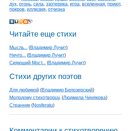
дух
,
огонь
,
сила
,
эзотерика
,
игра
,
вселенная
,
приют
,
покров
,
иллюзия
,
отчизна
Читайте еще стихи
Мысль...
(
Владимир Лучит
)
Нечто...
(
Владимир Лучит
)
Сияющий Мост...
(
Владимир Лучит
)
Стихи других поэтов
Для любимой
(
Владимир Белозерский
)
Молодому стихотворцу.
(
Людмила Чинякова
)
Странник
(
Nosferatu
)
Комментарии к стихотворению