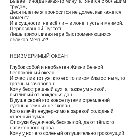
Бывает, иногда какая-то минута тянется с большим
трудом,
Десятилетие ж проносится не долее, как кажется,
момента...
И в сущности, не всё ли – в лоне, пусть и мнимой,
Первозданной Пустоты
Лишь прихотливая игра быстроменяющихся
обликов Мечты?!
НЕИЗМЕРИМЫЙ ОКЕАН
Глубок собой и необъятен Жизни Вечной
беспокойный океан! –
И счастлив тот уж, кто его то ликом благостным, то
грозным зачарован,
Кому бесстрашный дух, а также ум живой,
пытливый от рожденья дан,
В душе своей кто вовсе путами стремлений
суетных земных не скован,
Кого влечёт неудержимо в заревой холодный
утренний туман
От скуки будничной, бескрылой, да от тёплого
насиженного крова…
Кому у ног его солёный оглушительно грохочущий