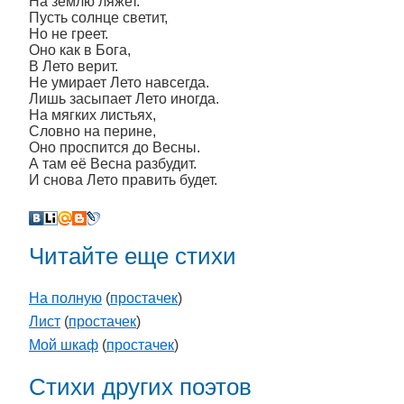
На землю ляжет.
Пусть солнце светит,
Но не греет.
Оно как в Бога,
В Лето верит.
Не умирает Лето навсегда.
Лишь засыпает Лето иногда.
На мягких листьях,
Словно на перине,
Оно проспится до Весны.
А там её Весна разбудит.
И снова Лето править будет.
Читайте еще стихи
На полную
(
простачек
)
Лист
(
простачек
)
Мой шкаф
(
простачек
)
Стихи других поэтов