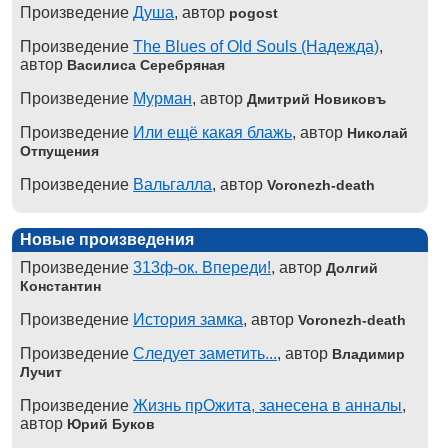
Произведение
Душа
, автор
pogost
Произведение
The Blues of Old Souls (Надежда)
,
автор
Василиса Серебряная
Произведение
Мурман
, автор
Дмитрий Новиковъ
Произведение
Или ещё какая блажь
, автор
Николай
Отпущения
Произведение
Вальгалла
, автор
Voronezh-death
Новые произведения
Произведение
313ф-ок. Впереди!
, автор
Долгий
Константин
Произведение
История замка
, автор
Voronezh-death
Произведение
Следует заметить...
, автор
Владимир
Лучит
Произведение
Жизнь прОжита, занесена в анналы
,
автор
Юрий Буков