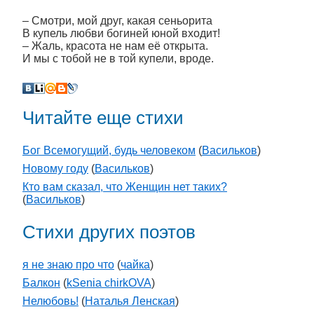
– Смотри, мой друг, какая сеньорита
В купель любви богиней юной входит!
– Жаль, красота не нам её открыта.
И мы с тобой не в той купели, вроде.
Читайте еще стихи
Бог Всемогущий, будь человеком
(
Васильков
)
Новому году
(
Васильков
)
Кто вам сказал, что Женщин нет таких?
(
Васильков
)
Стихи других поэтов
я не знаю про что
(
чайка
)
Балкон
(
kSenia chirkOVA
)
Нелюбовь!
(
Наталья Ленская
)