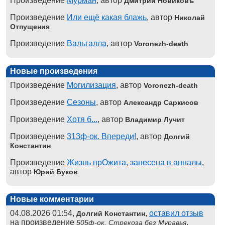
Произведение
Мурман
, автор
Дмитрий Новиковъ
Произведение
Или ещё какая блажь
, автор
Николай
Отпущения
Произведение
Вальгалла
, автор
Voronezh-death
Новые произведения
Произведение
Могилизация
, автор
Voronezh-death
Произведение
Сезоны
, автор
Александр Саркисов
Произведение
Хотя б...
, автор
Владимир Лучит
Произведение
313ф-ок. Впереди!
, автор
Долгий
Константин
Произведение
Жизнь прОжита, занесена в анналы
,
автор
Юрий Буков
Новые комментарии
04.08.2026 01:54,
,
оставил отзыв
Долгий Константин
на произведение
,
505ф-ок. Стрекоза без Муравья