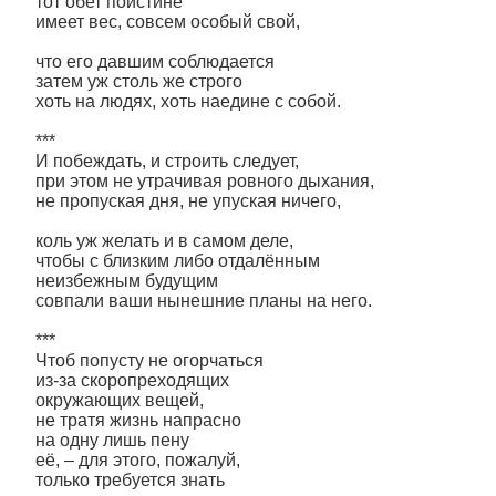
тот обет поистине
имеет вес, совсем особый свой,
что его давшим соблюдается
затем уж столь же строго
хоть на людях, хоть наедине с собой.
***
И побеждать, и строить следует,
при этом не утрачивая ровного дыхания,
не пропуская дня, не упуская ничего,
коль уж желать и в самом деле,
чтобы с близким либо отдалённым
неизбежным будущим
совпали ваши нынешние планы на него.
***
Чтоб попусту не огорчаться
из-за скоропреходящих
окружающих вещей,
не тратя жизнь напрасно
на одну лишь пену
её, – для этого, пожалуй,
только требуется знать