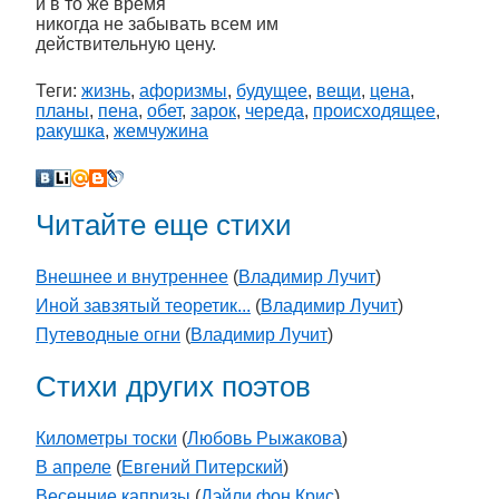
и в то же время
никогда не забывать всем им
действительную цену.
Теги:
жизнь
,
афоризмы
,
будущее
,
вещи
,
цена
,
планы
,
пена
,
обет
,
зарок
,
череда
,
происходящее
,
ракушка
,
жемчужина
Читайте еще стихи
Внешнее и внутреннее
(
Владимир Лучит
)
Иной завзятый теоретик...
(
Владимир Лучит
)
Путеводные огни
(
Владимир Лучит
)
Стихи других поэтов
Километры тоски
(
Любовь Рыжакова
)
В апреле
(
Евгений Питерский
)
Весенние капризы
(
Дэйли фон Крис
)