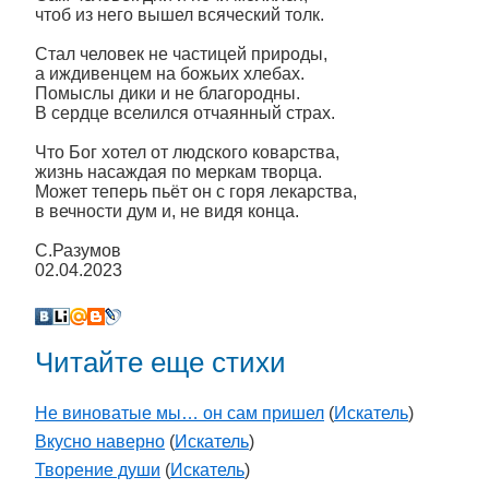
чтоб из него вышел всяческий толк.
Стал человек не частицей природы,
а иждивенцем на божьих хлебах.
Помыслы дики и не благородны.
В сердце вселился отчаянный страх.
Что Бог хотел от людского коварства,
жизнь насаждая по меркам творца.
Может теперь пьёт он с горя лекарства,
в вечности дум и, не видя конца.
С.Разумов
02.04.2023
Читайте еще стихи
Не виноватые мы… он сам пришел
(
Искатель
)
Вкусно наверно
(
Искатель
)
Творение души
(
Искатель
)