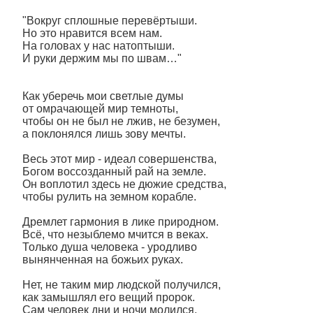
"Вокруг сплошные перевёртыши.
Но это нравится всем нам.
На головах у нас натоптыши.
И руки держим мы по швам…"
Как уберечь мои светлые думы
от омрачающей мир темноты,
чтобы он не был не лжив, не безумен,
а поклонялся лишь зову мечты.
Весь этот мир - идеал совершенства,
Богом воссозданный рай на земле.
Он воплотил здесь не дюжие средства,
чтобы рулить на земном корабле.
Дремлет гармония в лике природном.
Всё, что незыблемо мчится в веках.
Только душа человека - уродливо
вынянченная на божьих руках.
Нет, не таким мир людской получился,
как замышлял его вещий пророк.
Сам человек дни и ночи молился,